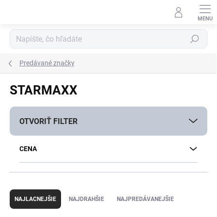
Prejsť
na
obsah
Hľadať
Predávané značky
STARMAXX
OTVORIŤ FILTER
CENA
R
a
NAJLACNEJŠIE
NAJDRAHŠIE
NAJPREDÁVANEJŠIE
d