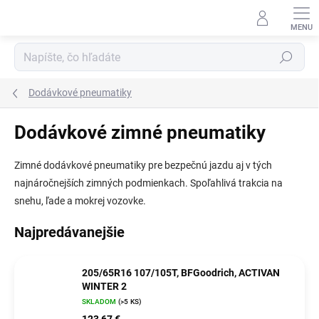
Prejsť
na
obsah
Hľadať
Dodávkové pneumatiky
Dodávkové zimné pneumatiky
Zimné dodávkové pneumatiky pre bezpečnú jazdu aj v tých
najnáročnejších zimných podmienkach. Spoľahlivá trakcia na
snehu, ľade a mokrej vozovke.
Najpredávanejšie
205/65R16 107/105T, BFGoodrich, ACTIVAN
WINTER 2
SKLADOM
(>5 KS)
123,67 €