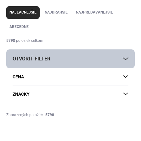
R
a
NAJLACNEJŠIE
NAJDRAHŠIE
NAJPREDÁVANEJŠIE
d
e
ABECEDNE
n
i
5798
položiek celkom
e
p
OTVORIŤ FILTER
r
o
d
CENA
u
k
t
ZNAČKY
o
v
Zobrazených položiek:
5798
V
ý
p