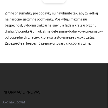
á
d
n
a
k
c
Zimné pneumatiky pre dodávky sú navrhnuté tak, aby zvládli aj
o
i
najnáročnejšie zimné podmienky. Poskytujú maximálnu
e
v
bezpečnosť, výbornú trakciu na snehu a ľade a kratšiu brzdnú
p
a
dráhu. V ponuke Gumiok.sk nájdete zimné dodávkové pneumatiky
r
n
v
od popredných značiek, ktoré sú testované pre vysokú záťaž.
i
k
Zabezpečte si bezpečnú prepravu tovaru či osôb aj v zime.
e
y
v
ý
p
i
Z
s
á
u
p
ä
t
i
INFORMÁCIE PRE VÁS
e
Ako nakupovať