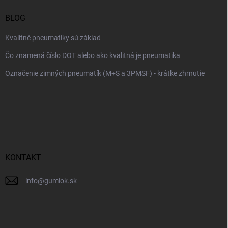
BLOG
Kvalitné pneumatiky sú základ
Čo znamená číslo DOT alebo ako kvalitná je pneumatika
Označenie zimných pneumatík (M+S a 3PMSF) - krátke zhrnutie
KONTAKT
info
@
gumiok.sk