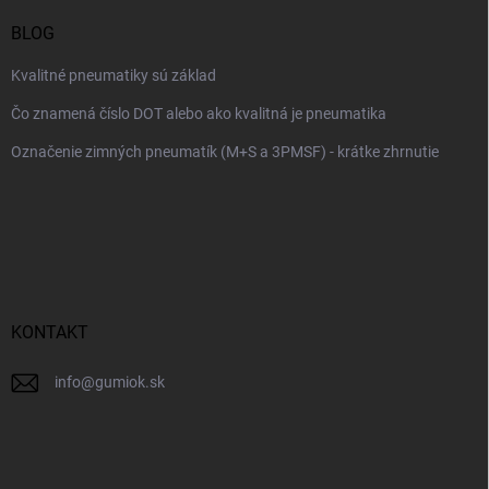
BLOG
Kvalitné pneumatiky sú základ
Čo znamená číslo DOT alebo ako kvalitná je pneumatika
Označenie zimných pneumatík (M+S a 3PMSF) - krátke zhrnutie
KONTAKT
info
@
gumiok.sk