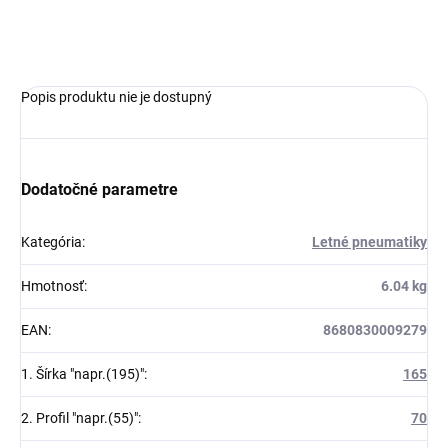
OPÝTAŤ SA
Popis produktu nie je dostupný
Dodatočné parametre
Kategória
:
Letné pneumatiky
Hmotnosť
:
6.04 kg
EAN
:
8680830009279
1. Šírka "napr.(195)"
:
165
2. Profil "napr.(55)"
:
70