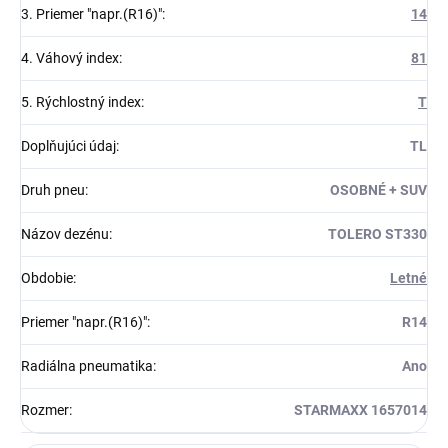
3. Priemer "napr.(R16)"
:
14
4. Váhový index
:
81
5. Rýchlostný index
:
T
Doplňujúci údaj
:
TL
Druh pneu
:
OSOBNÉ + SUV
Názov dezénu
:
TOLERO ST330
Obdobie
:
Letné
Priemer "napr.(R16)"
:
R14
Radiálna pneumatika
:
Ano
Rozmer
:
STARMAXX 1657014