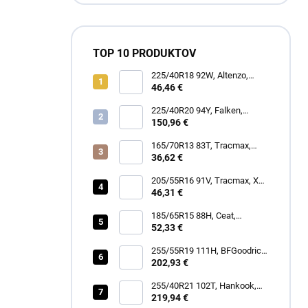
TOP 10 PRODUKTOV
225/40R18 92W, Altenzo,
SPORTS COMFORTER
46,46 €
225/40R20 94Y, Falken,
AZENIS FK520
150,96 €
165/70R13 83T, Tracmax,
TRAC SAVER A/S
36,62 €
205/55R16 91V, Tracmax, X
PRIVILO S-130
46,31 €
185/65R15 88H, Ceat,
ECODRIVE
52,33 €
255/55R19 111H, BFGoodrich,
TRAIL-TERRAIN T/A
202,93 €
255/40R21 102T, Hankook,
IK01A iON EVO SUV
219,94 €