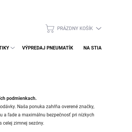
PRÁZDNY KOŠÍK
NÁKUPNÝ
KOŠÍK
TIKY
VÝPREDAJ PNEUMATÍK
NA STIAHNUTIE
N
ších podmienkach.
 dodávky. Naša ponuka zahŕňa overené značky,
ehu a ľade a maximálnu bezpečnosť pri nízkych
 celej zimnej sezóny.