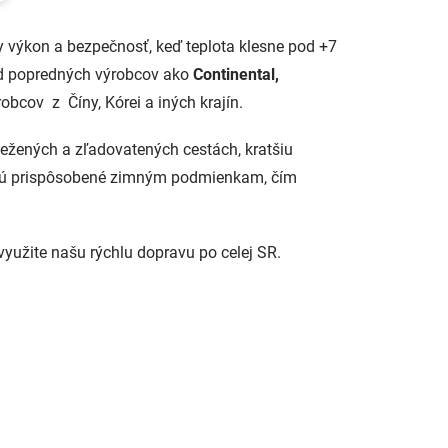
r
á
 výkon a bezpečnosť, keď teplota klesne pod +7
n
od popredných výrobcov ako
Continental,
k
bcov z Číny, Kórei a iných krajín.
o
v
ežených a zľadovatených cestách, kratšiu
a
i sú prispôsobené zimným podmienkam, čím
n
i
e
yužite našu rýchlu dopravu po celej SR.