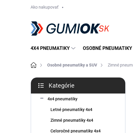
Prejsť
Ako nakupovať
na
obsah
4X4 PNEUMATIKY
OSOBNÉ PNEUMATIKY
Domov
Osobné pneumatiky a SUV
Zimné pneum
B
Kategórie
o
Preskočiť
č
kategórie
n
4x4 pneumatiky
ý
Letné pneumatiky 4x4
p
a
Zimné pneumatiky 4x4
n
Celoročné pneumatiky 4x4
e