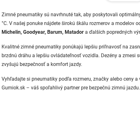
d
a
Zimné pneumatiky sú navrhnuté tak, aby poskytovali optimálny
c
i
°C. V našej ponuke nájdete širokú škálu rozmerov a modelov 
e
Michelin, Goodyear, Barum, Matador
a ďalších popredných výro
p
r
v
Kvalitné zimné pneumatiky ponúkajú lepšiu priľnavosť na zasn
k
brzdnú dráhu a lepšiu ovládateľnosť vozidla. Dezény a zmes
y
zvyšujú bezpečnosť a komfort jazdy.
v
ý
p
Vyhľadajte si pneumatiky podľa rozmeru, značky alebo ceny a v
i
Gumiok.sk – váš spoľahlivý partner pre bezpečnú zimnú jazdu.
s
u