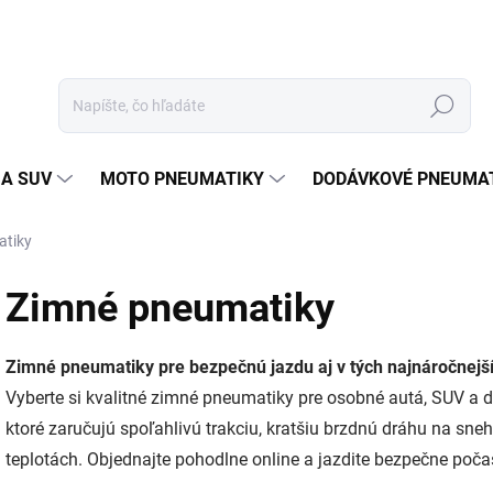
Hľadať
 A SUV
MOTO PNEUMATIKY
DODÁVKOVÉ PNEUMA
atiky
Zimné pneumatiky
Zimné pneumatiky pre bezpečnú jazdu aj v tých najnáročnej
Vyberte si kvalitné zimné pneumatiky pre osobné autá, SUV a
ktoré zaručujú spoľahlivú trakciu, kratšiu brzdnú dráhu na sn
teplotách. Objednajte pohodlne online a jazdite bezpečne počas