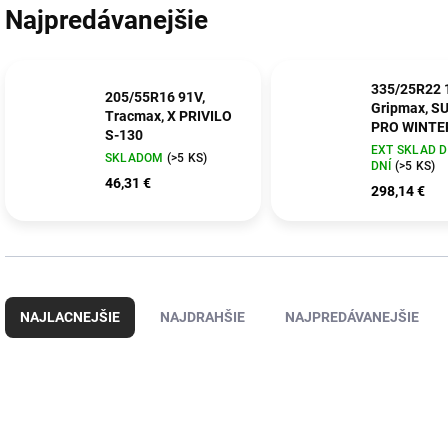
Najpredávanejšie
335/25R22 
205/55R16 91V,
Gripmax, S
Tracmax, X PRIVILO
PRO WINTE
S-130
EXT SKLAD 
SKLADOM
(>5 KS)
DNÍ
(>5 KS)
46,31 €
298,14 €
R
a
NAJLACNEJŠIE
NAJDRAHŠIE
NAJPREDÁVANEJŠIE
d
e
n
V
i
ý
MA-6953913145570
PB
e
p
p
i