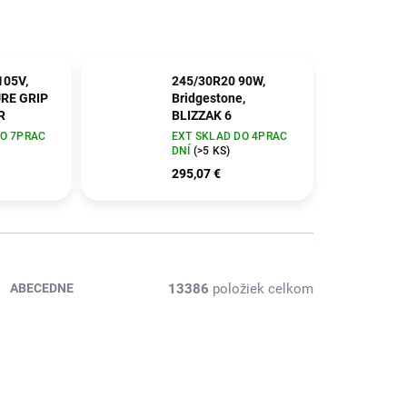
105V,
245/30R20 90W,
URE GRIP
Bridgestone,
R
BLIZZAK 6
DO 7PRAC
EXT SKLAD DO 4PRAC
DNÍ
(>5 KS)
295,07 €
13386
položiek celkom
ABECEDNE
-584461
PB-300M2019