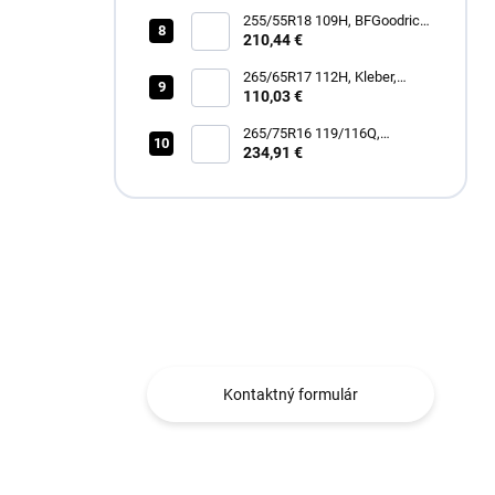
255/55R18 109H, BFGoodrich,
TRAIL-TERRAIN T/A
210,44 €
265/65R17 112H, Kleber,
DYNAXER HP5 SUV
110,03 €
265/75R16 119/116Q,
Goodyear, WRANGLER
234,91 €
DURATRAC RT
Máte otázku?
Obraťte sa na nás.
Kontaktný formulár