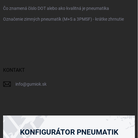
u
Čo znamená číslo DOT alebo ako kvalitná je pneumatika
Označenie zimných pneumatík (M+S a 3PMSF) - krátke zhrnutie
KONTAKT
info
@
gumiok.sk
KONFIGURÁTOR PNEUMATIK