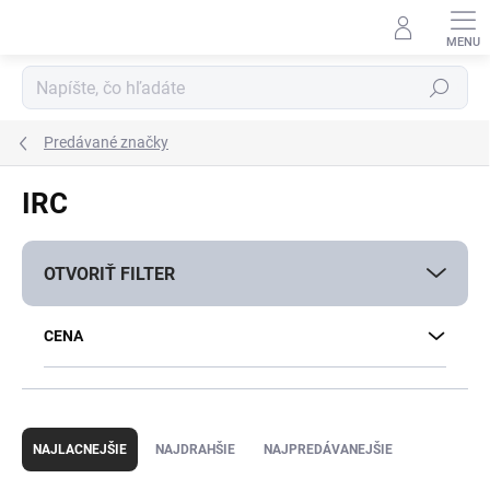
Prejsť
na
obsah
Hľadať
Predávané značky
IRC
OTVORIŤ FILTER
CENA
R
a
NAJLACNEJŠIE
NAJDRAHŠIE
NAJPREDÁVANEJŠIE
d