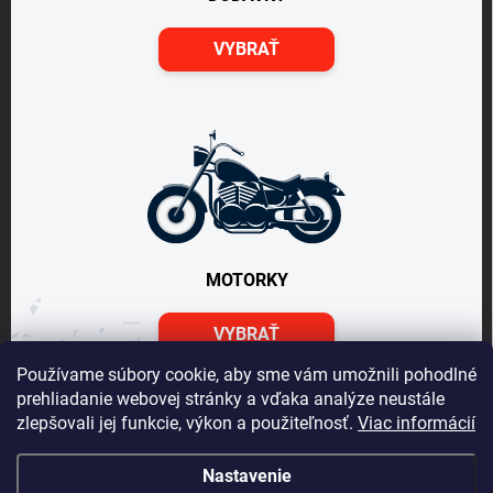
VYBRAŤ
MOTORKY
VYBRAŤ
Používame súbory cookie, aby sme vám umožnili pohodlné
prehliadanie webovej stránky a vďaka analýze neustále
zlepšovali jej funkcie, výkon a použiteľnosť.
Viac informácií
Nastavenie
Vážený zákazník Info o DOT pneu nepodávame, vek