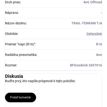
Druh pneu
:
4x4, Offroad
Náprava
:
-
Názov dezénu
:
TRAIL-TERRAIN T/A
Obdobie
:
Celoročné
Priemer "napr.(R16)"
:
R16
Radiálna pneumatika
:
Ano
Rozmer
:
BFGoodrich 2657016
Diskusia
Buďte prvý, kto napíše príspevok k tejto položke.
Pridať komentár