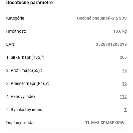
Dodatočné parametre
Kategória
:
Osobné pneumatiky a SUV
Hmotnosť
:
18.6 kg
EAN
:
3528701208299
1. Šírka "napr.(195)"
:
265
2. Profil "napr.(55)"
:
70
3. Priemer "napr.(R16)"
:
16
4. Váhový index
:
112
5. Rýchlostný index
:
T
Doplňujúci údaj
:
TL M+S 3PMSF ORWL