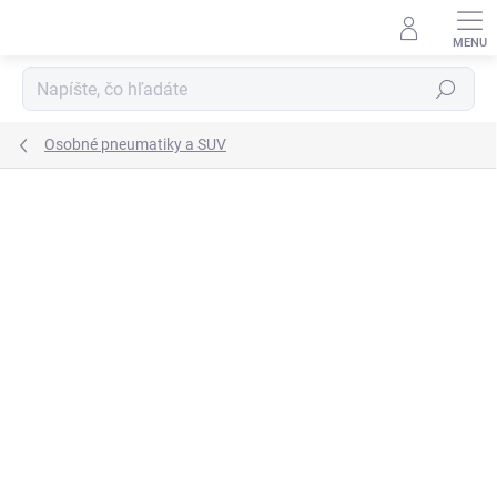
Prejsť
na
obsah
Hľadať
Osobné pneumatiky a SUV
Neohodnotené
Podrobnosti hodnotenia
ZNAČKA:
BFGOODRICH