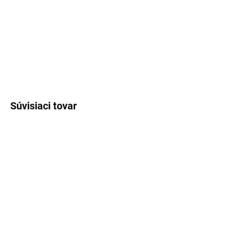
MOŽNOSTI
DORUČENIA
−
+
Pridať do košíka
OPÝTAŤ SA
Súvisiaci tovar
EXT SKLAD DO 3PRAC DNÍ
EXT SKLAD DO 7PRAC DNÍ
(>5 KS)
(>5 KS)