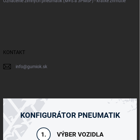
Označenie zimných pneumatík (M+S a 3PMSF) - krátke zhrnutie
KONTAKT
info
@
gumiok.sk
KONFIGURÁTOR PNEUMATIK
VÝBER VOZIDLA
1.