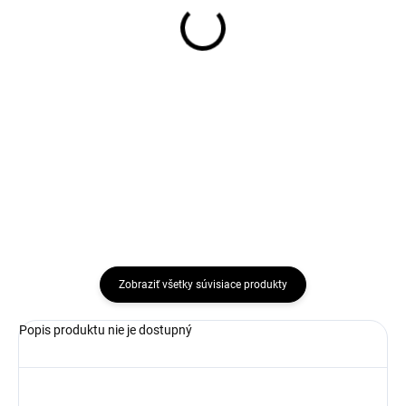
235/55R18 100V,
235/45R21 104T,
Hankook, IH61A iON ST
Hankook, K127E
AS SUV
VENTUS S1 EVO3 EV
106,80 €
284,96 €
Do košíka
Do košíka
Zobraziť všetky súvisiace produkty
Popis produktu nie je dostupný