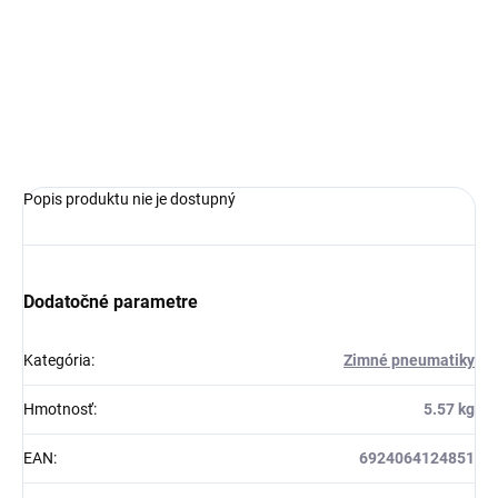
−
+
Pridať do košíka
OPÝTAŤ SA
Popis produktu nie je dostupný
Dodatočné parametre
Kategória
:
Zimné pneumatiky
Hmotnosť
:
5.57 kg
EAN
:
6924064124851