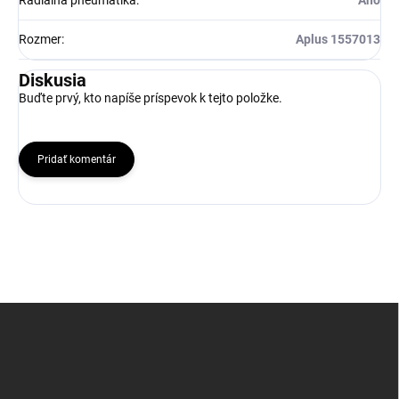
Radiálna pneumatika
:
Ano
Rozmer
:
Aplus 1557013
Diskusia
Buďte prvý, kto napíše príspevok k tejto položke.
Pridať komentár
Z
á
p
ä
t