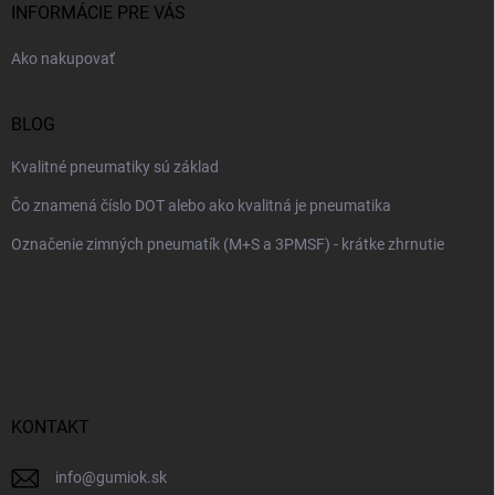
i
INFORMÁCIE PRE VÁS
e
Ako nakupovať
BLOG
Kvalitné pneumatiky sú základ
Čo znamená číslo DOT alebo ako kvalitná je pneumatika
Označenie zimných pneumatík (M+S a 3PMSF) - krátke zhrnutie
KONTAKT
info
@
gumiok.sk