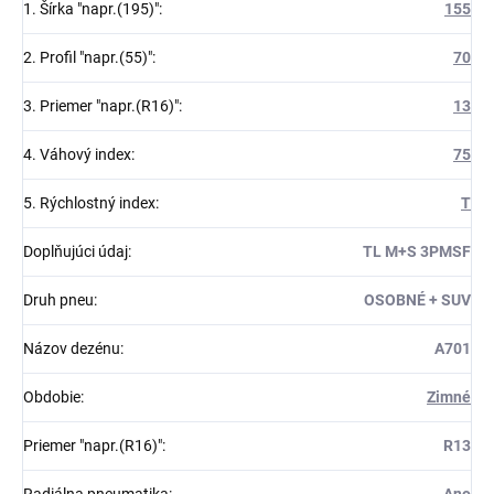
1. Šírka "napr.(195)"
:
155
2. Profil "napr.(55)"
:
70
3. Priemer "napr.(R16)"
:
13
4. Váhový index
:
75
5. Rýchlostný index
:
T
Doplňujúci údaj
:
TL M+S 3PMSF
Druh pneu
:
OSOBNÉ + SUV
Názov dezénu
:
A701
Obdobie
:
Zimné
Priemer "napr.(R16)"
:
R13