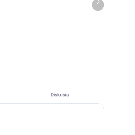
Ďalší
(>5 KS)
(>5 KS)
produkt
225/70R16
205/80R16
03H, Sava,
104T, Falken,
INTENSA SUV
WILD PEAK
2
A/T AT3WA
71,09 €
121,37 €
Do košíka
Do košíka
Diskusia