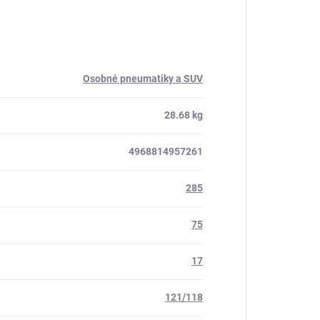
Osobné pneumatiky a SUV
28.68 kg
4968814957261
285
75
17
121/118