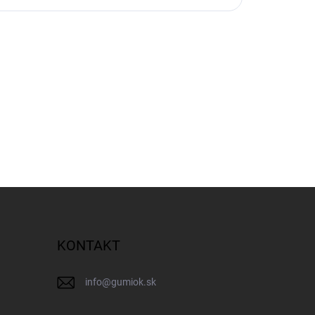
KONTAKT
info
@
gumiok.sk