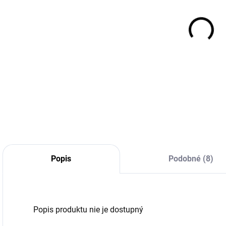
(>5 KS)
(>5 KS)
305/35R21
265/40R22
109Y, Pirelli,
106Y,
1
PZERO E
Continental,
CONTI CROSS
1 539,77 €
269,14 €
CONTACT LX
SPORT
Do košíka
Do košíka
Popis
Podobné (8)
Popis produktu nie je dostupný