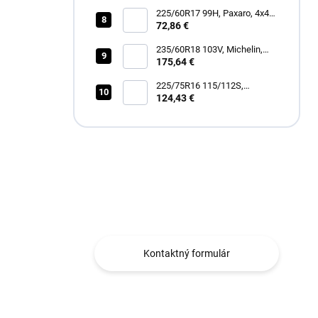
225/60R17 99H, Paxaro, 4x4
SUMMER
72,86 €
235/60R18 103V, Michelin,
LATITUDE TOUR HP
175,64 €
225/75R16 115/112S,
Hankook, RF12 DYNAPRO
124,43 €
AT2 XTREME
Máte otázku?
Obraťte sa na nás.
Kontaktný formulár