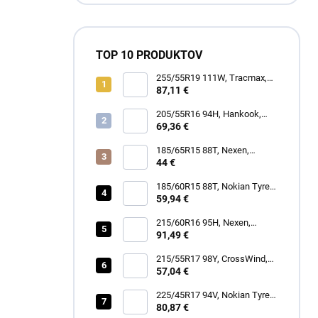
TOP 10 PRODUKTOV
255/55R19 111W, Tracmax,
TRAC SAVER A/S
87,11 €
205/55R16 94H, Hankook,
H750 KINERGY 4S 2
69,36 €
185/65R15 88T, Nexen,
WINGUARD SNOW G3 WH21
44 €
185/60R15 88T, Nokian Tyres,
SNOWPROOF 1
59,94 €
215/60R16 95H, Nexen,
N'BLUE 4SEASON
91,49 €
215/55R17 98Y, CrossWind,
SPORT PEAK
57,04 €
225/45R17 94V, Nokian Tyres,
SEASONPROOF 2
80,87 €