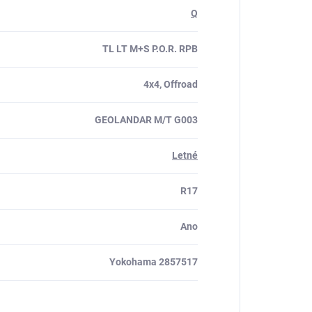
Q
TL LT M+S P.O.R. RPB
4x4, Offroad
GEOLANDAR M/T G003
Letné
R17
Ano
Yokohama 2857517