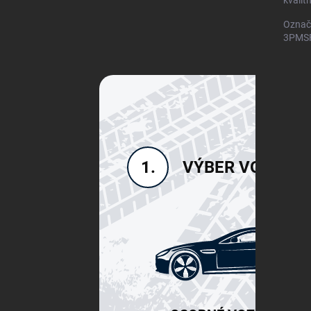
kvalit
Označ
3PMSF)
VÝBER VOZIDLA
1.