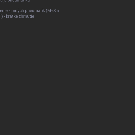
ná je pneumatika
enie zimných pneumatík (M+S a
 - krátke zhrnutie
KONFIGURÁTOR PNEUMAT