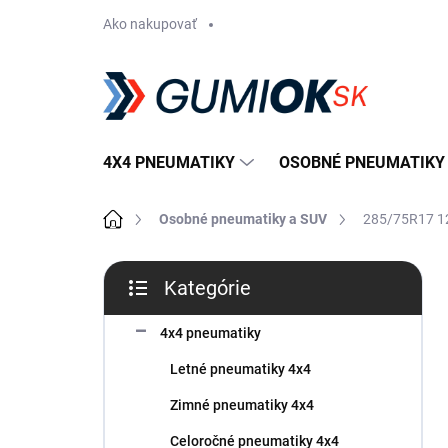
Prejsť
Ako nakupovať
na
obsah
4X4 PNEUMATIKY
OSOBNÉ PNEUMATIKY
Domov
Osobné pneumatiky a SUV
285/75R17 1
B
Kategórie
o
Preskočiť
č
kategórie
n
4x4 pneumatiky
ý
Letné pneumatiky 4x4
p
a
Zimné pneumatiky 4x4
n
Celoročné pneumatiky 4x4
e