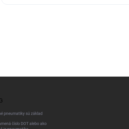
G
né pneumatiky sú základ
mená číslo DOT alebo ako