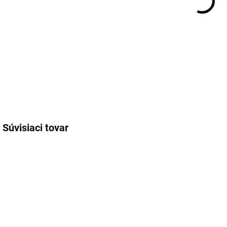
Súvisiaci tovar
MA-8019227445787
PB-03595290000
EXT SKLAD DO
EXT SKLAD DO
7PRAC DNÍ
7PRAC DNÍ