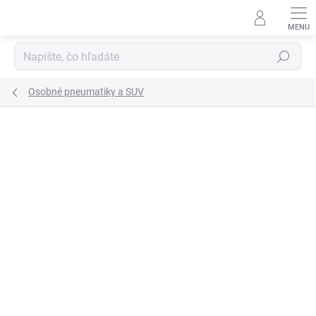
Prejsť
na
obsah
Hľadať
Osobné pneumatiky a SUV
Neohodnotené
Podrobnosti hodnotenia
ZNAČKA:
BFGOODRICH