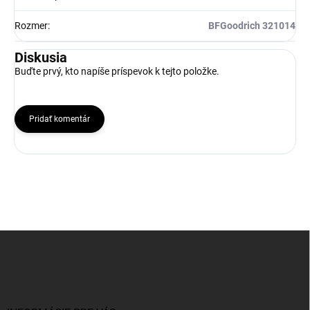
Rozmer
:
BFGoodrich 321014
Diskusia
Buďte prvý, kto napíše príspevok k tejto položke.
Pridať komentár
Z
á
p
ä
t