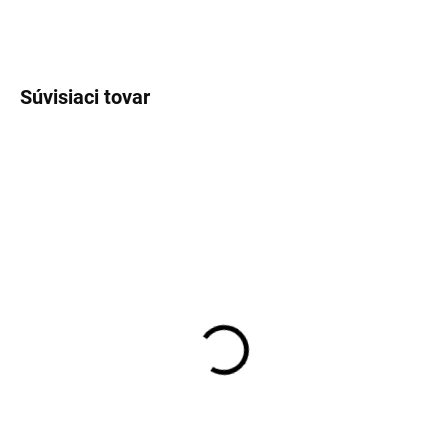
OPÝTAŤ SA
Súvisiaci tovar
EXT SKLAD DO 7PRAC DNÍ
EXT SKLAD DO 7PRAC DNÍ
(>5 KS)
(>5 KS)
225/50R18 99V,
235/60R16 100H,
Yokohama, BLUEARTH
Continental, CONTI
XT AE61
CROSS CONTACT UHP
144,80 €
171,54 €