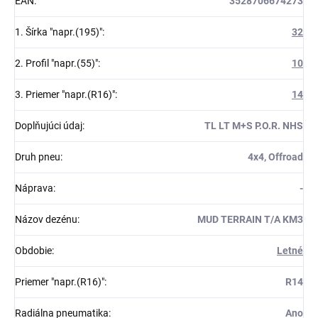
EAN
:
3528706674273
1. Šírka "napr.(195)"
:
32
2. Profil "napr.(55)"
:
10
3. Priemer "napr.(R16)"
:
14
Doplňujúci údaj
:
TL LT M+S P.O.R. NHS
Druh pneu
:
4x4, Offroad
Náprava
:
-
Názov dezénu
:
MUD TERRAIN T/A KM3
Obdobie
:
Letné
Priemer "napr.(R16)"
:
R14
Radiálna pneumatika
:
Ano