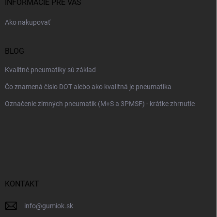
i
INFORMÁCIE PRE VÁS
e
Ako nakupovať
BLOG
Kvalitné pneumatiky sú základ
Čo znamená číslo DOT alebo ako kvalitná je pneumatika
Označenie zimných pneumatík (M+S a 3PMSF) - krátke zhrnutie
KONTAKT
info
@
gumiok.sk