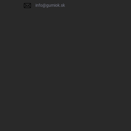
info
@
gumiok.sk
IK