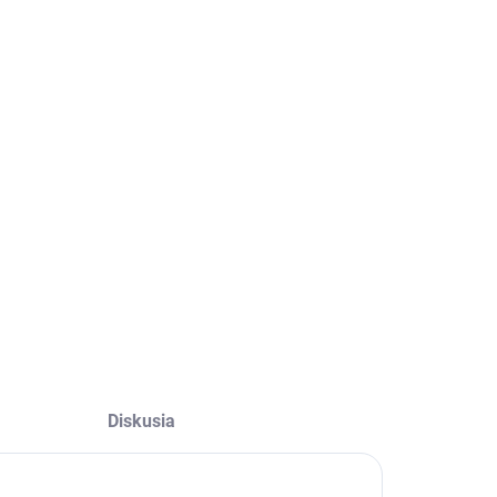
−
+
Pridať do košíka
OPÝTAŤ SA
Diskusia