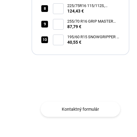
225/75R16 115/112S,
Hankook, RF12 DYNAPRO
124,43 €
AT2 XTREME
255/70 R16 GRIP MASTER
87,79 €
C/S [111] H
195/60 R15 SNOWGRIPPER I
[88] H
40,55 €
Máte otázku?
Obraťte sa na nás.
Kontaktný formulár