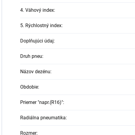
4. Váhový index
:
5. Rýchlostný index
:
Doplňujúci údaj
:
Druh pneu
:
Názov dezénu
:
Obdobie
:
Priemer "napr.(R16)"
:
Radiálna pneumatika
:
Rozmer
: