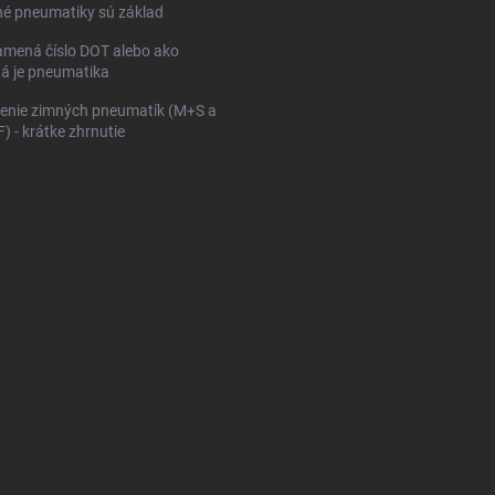
né pneumatiky sú základ
mená číslo DOT alebo ako
ná je pneumatika
enie zimných pneumatík (M+S a
 - krátke zhrnutie
KONFIGURÁTOR PNEUMAT