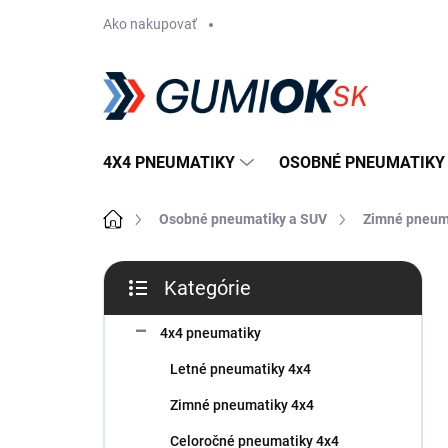
Prejsť
Ako nakupovať
na
obsah
4X4 PNEUMATIKY
OSOBNÉ PNEUMATIKY
Domov
Osobné pneumatiky a SUV
Zimné pneum
B
Kategórie
o
Preskočiť
č
kategórie
n
4x4 pneumatiky
ý
Letné pneumatiky 4x4
p
a
Zimné pneumatiky 4x4
n
Celoročné pneumatiky 4x4
e