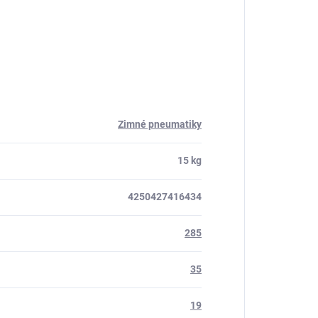
Zimné pneumatiky
15 kg
4250427416434
285
35
19