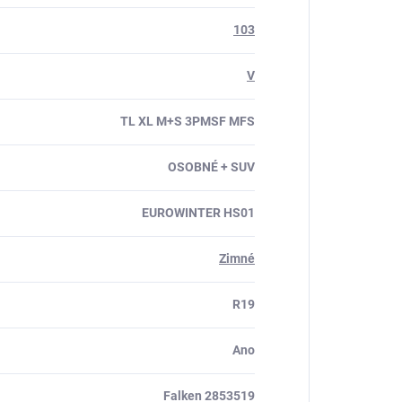
103
V
TL XL M+S 3PMSF MFS
OSOBNÉ + SUV
EUROWINTER HS01
Zimné
R19
Ano
Falken 2853519