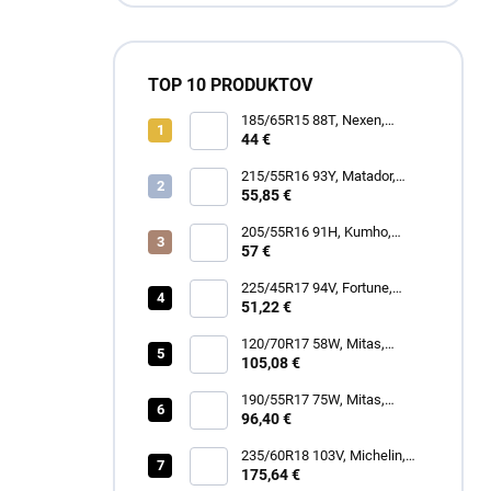
TOP 10 PRODUKTOV
185/65R15 88T, Nexen,
WINGUARD SNOW G3 WH21
44 €
215/55R16 93Y, Matador,
MP47 HECTORRA 3
55,85 €
205/55R16 91H, Kumho,
WINTERCRAFT WP52+
57 €
225/45R17 94V, Fortune,
SNOWFUN FSR901
51,22 €
120/70R17 58W, Mitas,
SPORTFORCE+
105,08 €
190/55R17 75W, Mitas,
SPORTFORCE+
96,40 €
235/60R18 103V, Michelin,
LATITUDE TOUR HP
175,64 €