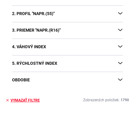
2. PROFIL "NAPR.(55)"
3. PRIEMER "NAPR.(R16)"
4. VÁHOVÝ INDEX
5. RÝCHLOSTNÝ INDEX
OBDOBIE
Zobrazených položiek:
1790
VYMAZAŤ FILTRE
V
ý
p
i