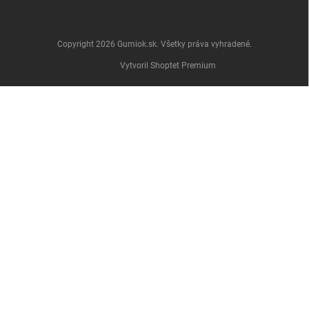
Copyright 2026
Gumiok.sk
. Všetky práva vyhradené.
Vytvoril Shoptet Premium