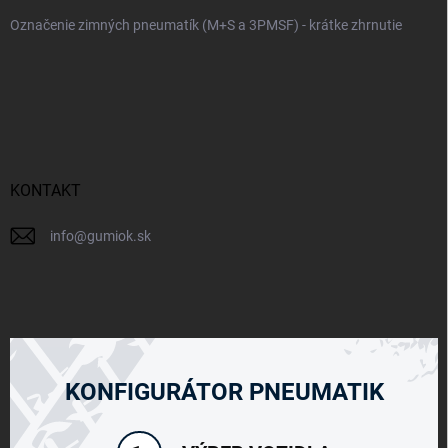
Označenie zimných pneumatík (M+S a 3PMSF) - krátke zhrnutie
KONTAKT
info
@
gumiok.sk
KONFIGURÁTOR PNEUMATIK