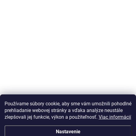
Používame súbory cookie, aby sme vám umožnili pohodlné
prehliadanie webovej stránky a vďaka analýze neustále
zlepšovali jej funkcie, výkon a použiteľnosť.
Viac informácií
Nastavenie
Vážený zákazník Info o DOT pneu nepodávame, vek