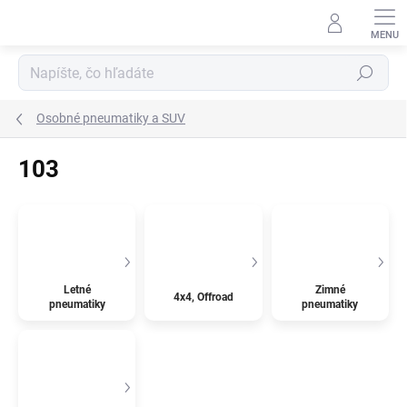
Prejsť
na
obsah
Hľadať
Osobné pneumatiky a SUV
103
Letné
Zimné
4x4, Offroad
pneumatiky
pneumatiky