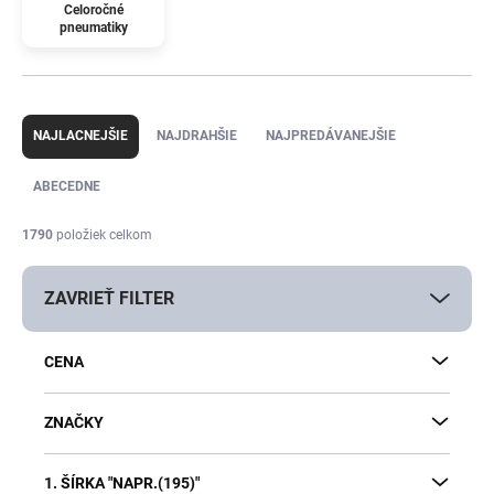
Celoročné
pneumatiky
R
a
NAJLACNEJŠIE
NAJDRAHŠIE
NAJPREDÁVANEJŠIE
d
e
ABECEDNE
n
i
1790
položiek celkom
e
p
ZAVRIEŤ FILTER
r
o
d
CENA
u
k
t
ZNAČKY
o
v
1. ŠÍRKA "NAPR.(195)"