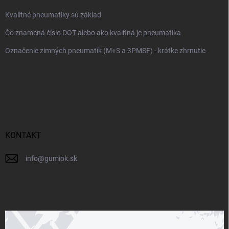
Kvalitné pneumatiky sú základ
Čo znamená číslo DOT alebo ako kvalitná je pneumatika
Označenie zimných pneumatík (M+S a 3PMSF) - krátke zhrnutie
KONTAKT
info
@
gumiok.sk