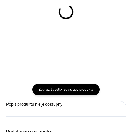
(>5 KS)
(>5 KS)
235/60R19 107V,
275/50R21 113W,
Hankook, IK01A iON EVO
Hankook, K137A
SUV
VENTUS EVO SUV
165,02 €
176,57 €
Do košíka
Do košíka
Zobraziť všetky súvisiace produkty
Popis produktu nie je dostupný
Dodatočné parametre