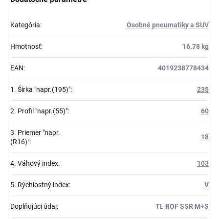
Kategória
:
Osobné pneumatiky a SUV
Hmotnosť
:
16.78 kg
EAN
:
4019238778434
1. Šírka "napr.(195)"
:
235
2. Profil "napr.(55)"
:
60
3. Priemer "napr.
18
(R16)"
:
4. Váhový index
:
103
5. Rýchlostný index
:
V
Doplňujúci údaj
:
TL ROF SSR M+S