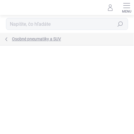
Prejsť
na
obsah
Hľadať
Osobné pneumatiky a SUV
Neohodnotené
Podrobnosti hodnotenia
ZNAČKA:
CONTINENTAL