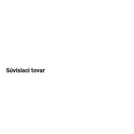
cena:
MOŽNOSTI
DORUČENIA
−
+
Pridať do košíka
OPÝTAŤ SA
Súvisiaci tovar
EXT SKLAD DO 7PRAC DNÍ
EXT SKLAD DO 7PRAC DNÍ