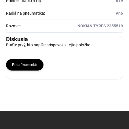
Priemer "napr.(R16)"
:
R19
Radiálna pneumatika
:
Ano
Rozmer
:
NOKIAN TYRES 2355519
Diskusia
Buďte prvý, kto napíše príspevok k tejto položke.
Pridať komentár
Z
á
p