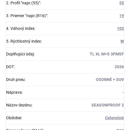
2. Profil "napr.(55)"
:
55
3. Priemer "napr.(R16)"
:
19
4. Váhový index
:
105
5. Rýchlostný index
:
W
Doplňujúci údaj
:
TL XL M+S 3PMSF
DOT
:
2026
Druh pneu
:
OSOBNÉ + SUV
Náprava
:
-
Názov dezénu
:
SEASONPROOF 2
Obdobie
:
Celoročné