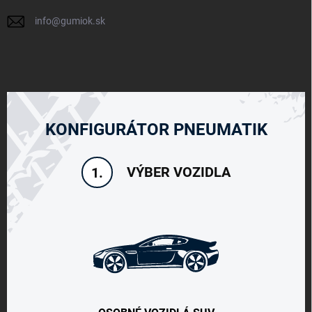
info
@
gumiok.sk
KONFIGURÁTOR PNEUMATIK
VÝBER VOZIDLA
1.