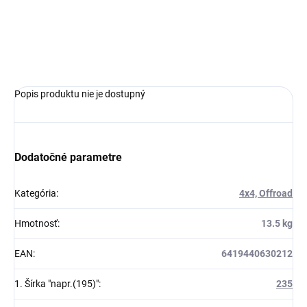
DOT:2026
OPÝTAŤ SA
Popis produktu nie je dostupný
Dodatočné parametre
Kategória
:
4x4, Offroad
Hmotnosť
:
13.5 kg
EAN
:
6419440630212
1. Šírka "napr.(195)"
:
235