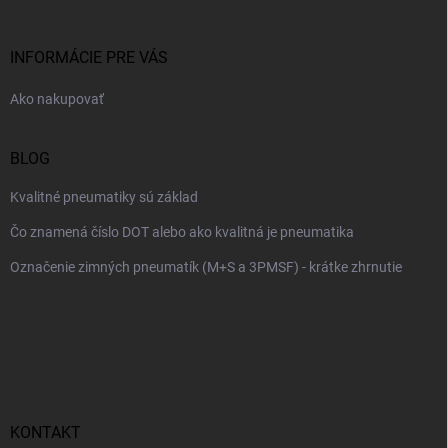
ä
t
i
INFORMÁCIE PRE VÁS
e
Ako nakupovať
BLOG
Kvalitné pneumatiky sú základ
Čo znamená číslo DOT alebo ako kvalitná je pneumatika
Označenie zimných pneumatík (M+S a 3PMSF) - krátke zhrnutie
KONTAKT