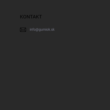
KONTAKT
info
@
gumiok.sk
IK