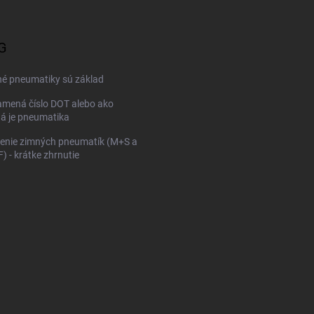
G
né pneumatiky sú základ
mená číslo DOT alebo ako
ná je pneumatika
enie zimných pneumatík (M+S a
 - krátke zhrnutie
KONFIGURÁTOR PNEUMAT