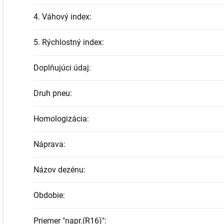
4. Váhový index
:
5. Rýchlostný index
:
Doplňujúci údaj
:
Druh pneu
:
Homologizácia
:
Náprava
:
Názov dezénu
:
Obdobie
:
Priemer "napr.(R16)"
: