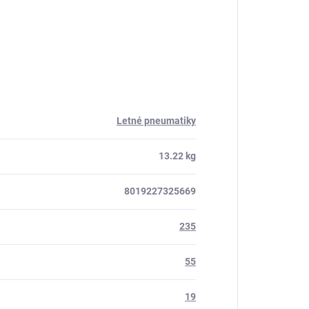
Letné pneumatiky
13.22 kg
8019227325669
235
55
19