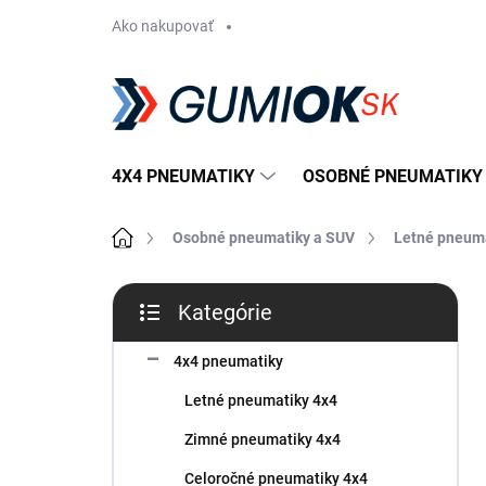
Prejsť
Ako nakupovať
na
obsah
4X4 PNEUMATIKY
OSOBNÉ PNEUMATIKY
Domov
Osobné pneumatiky a SUV
Letné pneum
B
Kategórie
o
Preskočiť
č
kategórie
n
4x4 pneumatiky
ý
Letné pneumatiky 4x4
p
a
Zimné pneumatiky 4x4
n
Celoročné pneumatiky 4x4
e