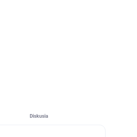
−
+
Pridať do košíka
OPÝTAŤ SA
Diskusia