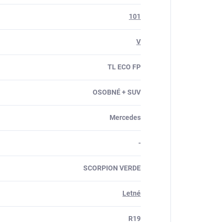
101
V
TL ECO FP
OSOBNÉ + SUV
Mercedes
-
SCORPION VERDE
Letné
R19