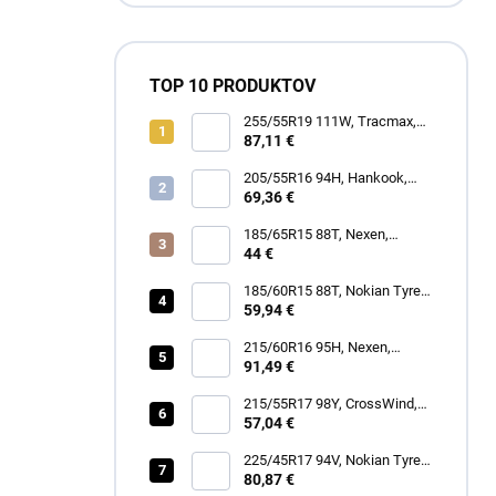
TOP 10 PRODUKTOV
255/55R19 111W, Tracmax,
TRAC SAVER A/S
87,11 €
205/55R16 94H, Hankook,
H750 KINERGY 4S 2
69,36 €
185/65R15 88T, Nexen,
WINGUARD SNOW G3 WH21
44 €
185/60R15 88T, Nokian Tyres,
SNOWPROOF 1
59,94 €
215/60R16 95H, Nexen,
N'BLUE 4SEASON
91,49 €
215/55R17 98Y, CrossWind,
SPORT PEAK
57,04 €
225/45R17 94V, Nokian Tyres,
SEASONPROOF 2
80,87 €