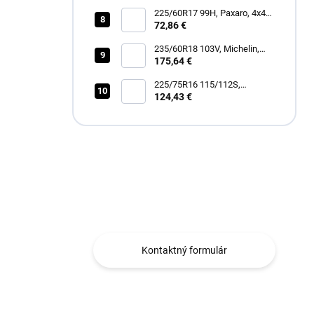
225/60R17 99H, Paxaro, 4x4
SUMMER
72,86 €
235/60R18 103V, Michelin,
LATITUDE TOUR HP
175,64 €
225/75R16 115/112S,
Hankook, RF12 DYNAPRO
124,43 €
AT2 XTREME
Máte otázku?
Obraťte sa na nás.
Kontaktný formulár