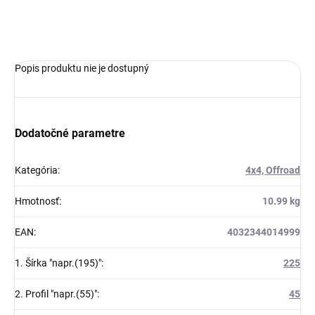
OPÝTAŤ SA
Popis produktu nie je dostupný
Dodatočné parametre
Kategória
:
4x4, Offroad
Hmotnosť
:
10.99 kg
EAN
:
4032344014999
1. Šírka "napr.(195)"
:
225
2. Profil "napr.(55)"
:
45