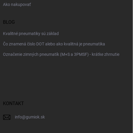
Ako nakupovať
BLOG
Kvalitné pneumatiky sú základ
Čo znamená číslo DOT alebo ako kvalitná je pneumatika
Označenie zimných pneumatík (M+S a 3PMSF) - krátke zhrnutie
KONTAKT
info
@
gumiok.sk