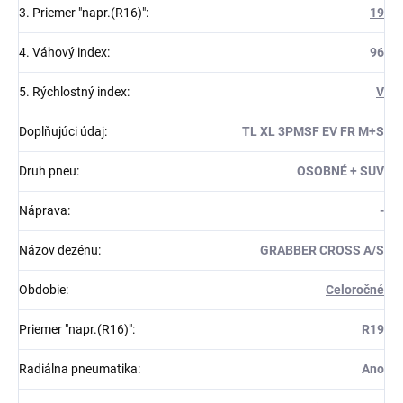
3. Priemer "napr.(R16)"
:
19
4. Váhový index
:
96
5. Rýchlostný index
:
V
Doplňujúci údaj
:
TL XL 3PMSF EV FR M+S
Druh pneu
:
OSOBNÉ + SUV
Náprava
:
-
Názov dezénu
:
GRABBER CROSS A/S
Obdobie
:
Celoročné
Priemer "napr.(R16)"
:
R19
Radiálna pneumatika
:
Ano