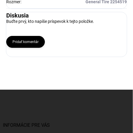
Rozmer
:
General Tire 2254519
Diskusia
Buďte prvý, kto napíše príspevok k tejto položke.
Pridať komentár
Z
á
p
ä
t
i
INFORMÁCIE PRE VÁS
e