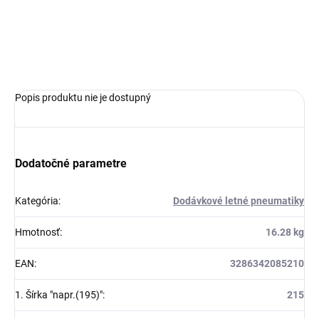
DOT:2025
OPÝTAŤ SA
Popis produktu nie je dostupný
Dodatočné parametre
Kategória
:
Dodávkové letné pneumatiky
Hmotnosť
:
16.28 kg
EAN
:
3286342085210
1. Šírka "napr.(195)"
:
215