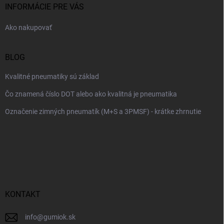
i
INFORMÁCIE PRE VÁS
e
Ako nakupovať
BLOG
Kvalitné pneumatiky sú základ
Čo znamená číslo DOT alebo ako kvalitná je pneumatika
Označenie zimných pneumatík (M+S a 3PMSF) - krátke zhrnutie
KONTAKT
info
@
gumiok.sk