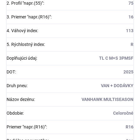
2. Profil "napr.(55)"
:
75
3. Priemer "napr.(R16)"
:
16
4. Váhový index
:
113
5. Rýchlostný index
:
R
Doplňujúci údaj
:
TL C M+S 3PMSF
DOT
:
2025
Druh pneu
:
VAN + DODÁVKY
Názov dezénu
:
VANHAWK MULTISEASON
Obdobie
:
Celoročné
Priemer "napr.(R16)"
:
R16