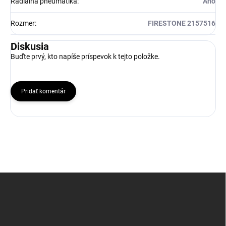
Radiálna pneumatika
:
Ano
Rozmer
:
FIRESTONE 2157516
Diskusia
Buďte prvý, kto napíše príspevok k tejto položke.
Pridať komentár
Z
á
p
ä
t