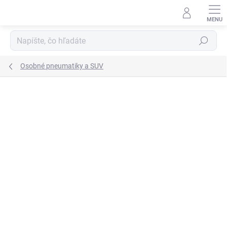
Prejsť
na
obsah
Hľadať
Osobné pneumatiky a SUV
Neohodnotené
Podrobnosti hodnotenia
ZNAČKA:
HANKOOK