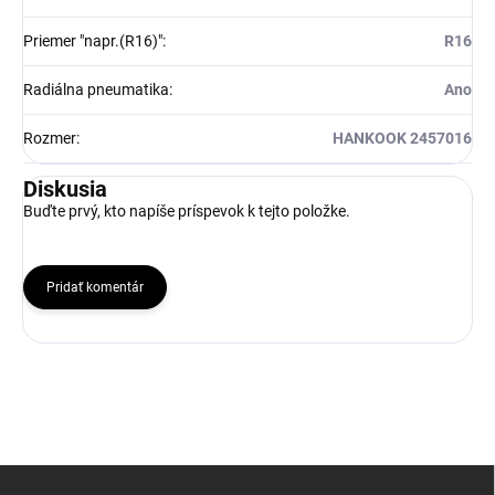
Priemer "napr.(R16)"
:
R16
Radiálna pneumatika
:
Ano
Rozmer
:
HANKOOK 2457016
Diskusia
Buďte prvý, kto napíše príspevok k tejto položke.
Pridať komentár
Z