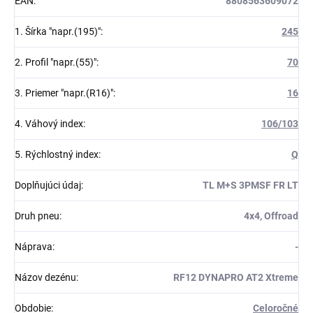
EAN
:
8808563609072
1. Šírka "napr.(195)"
:
245
2. Profil "napr.(55)"
:
70
3. Priemer "napr.(R16)"
:
16
4. Váhový index
:
106/103
5. Rýchlostný index
:
Q
Doplňujúci údaj
:
TL M+S 3PMSF FR LT
Druh pneu
:
4x4, Offroad
Náprava
:
-
Názov dezénu
:
RF12 DYNAPRO AT2 Xtreme
Obdobie
:
Celoročné