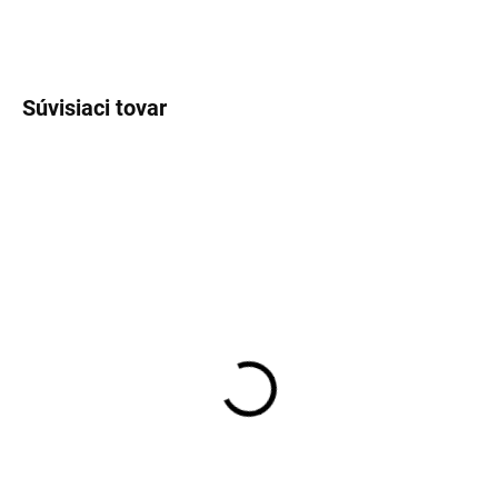
OPÝTAŤ SA
Súvisiaci tovar
SKLADOM DO 2-5TICH DNÍ
EXT SKLAD DO 7PRAC DNÍ
(>5 KS)
(>5 KS)
245/65R17 111H, Arivo,
205/80R16 104T,
TERRANO ARV H/T
Matador, MP72 IZZARDA
A/T 2
88,10 €
119,03 €
Do košíka