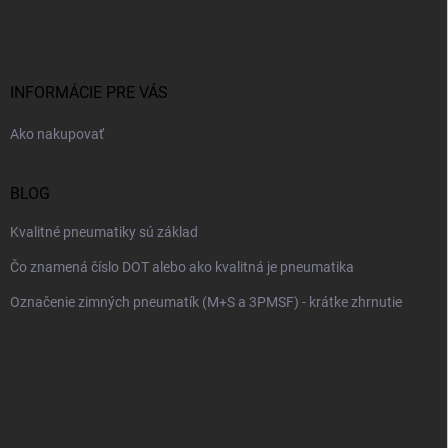
á
p
ä
t
i
INFORMÁCIE PRE VÁS
e
Ako nakupovať
BLOG
Kvalitné pneumatiky sú základ
Čo znamená číslo DOT alebo ako kvalitná je pneumatika
Označenie zimných pneumatík (M+S a 3PMSF) - krátke zhrnutie