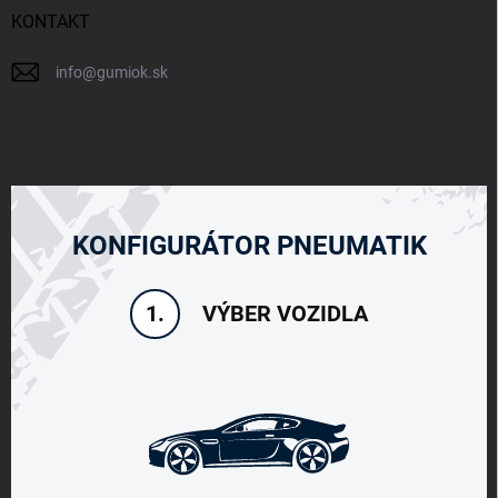
KONTAKT
info
@
gumiok.sk
KONFIGURÁTOR PNEUMATIK
VÝBER VOZIDLA
1.