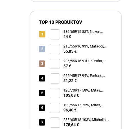
TOP 10 PRODUKTOV
185/65R15 88T, Nexen,
WINGUARD SNOW G3 WH21
44 €
215/55R16 93Y, Matador,
MP47 HECTORRA 3
55,85 €
205/55R16 91H, Kumho,
WINTERCRAFT WP52+
57 €
225/45R17 94V, Fortune,
SNOWFUN FSR901
51,22 €
120/70R17 58W, Mitas,
SPORTFORCE+
105,08 €
190/55R17 75W, Mitas,
SPORTFORCE+
96,40 €
235/60R18 103V, Michelin,
LATITUDE TOUR HP
175,64 €