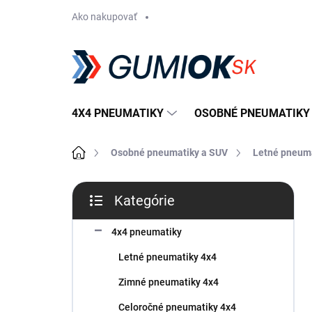
Prejsť
Ako nakupovať
na
obsah
4X4 PNEUMATIKY
OSOBNÉ PNEUMATIKY
Domov
Osobné pneumatiky a SUV
Letné pneum
B
Kategórie
o
Preskočiť
č
kategórie
n
4x4 pneumatiky
ý
Letné pneumatiky 4x4
p
a
Zimné pneumatiky 4x4
n
Celoročné pneumatiky 4x4
e