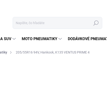
Hľadať
 A SUV
MOTO PNEUMATIKY
DODÁVKOVÉ PNEUMA
atiky
205/55R16 94V, Hankook, K135 VENTUS PRIME 4
Neohodnotené
Podrobnosti hodnotenia
ZNAČKA
78
Jedn
DOD
cena
MOŽ
DOR