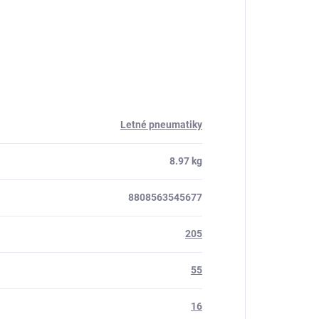
Letné pneumatiky
8.97 kg
8808563545677
205
55
16