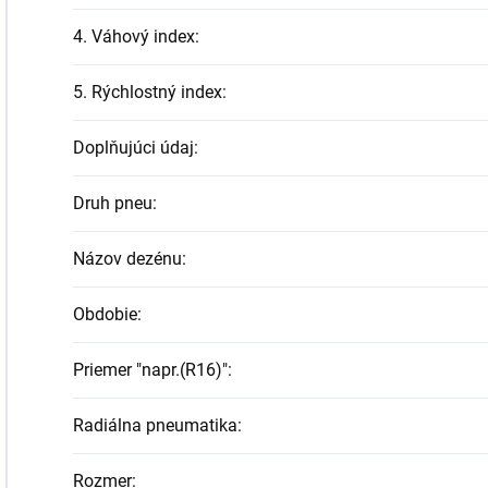
4. Váhový index
:
5. Rýchlostný index
:
Doplňujúci údaj
:
Druh pneu
:
Názov dezénu
:
Obdobie
:
Priemer "napr.(R16)"
:
Radiálna pneumatika
:
Rozmer
: