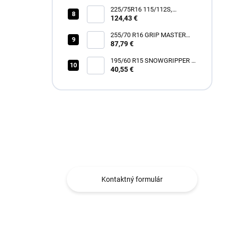
225/75R16 115/112S,
Hankook, RF12 DYNAPRO
124,43 €
AT2 XTREME
255/70 R16 GRIP MASTER
87,79 €
C/S [111] H
195/60 R15 SNOWGRIPPER I
[88] H
40,55 €
Máte otázku?
Obraťte sa na nás.
Kontaktný formulár