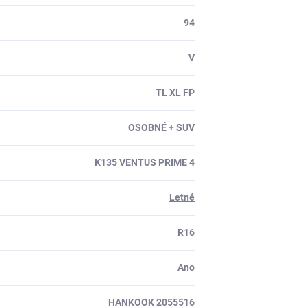
94
V
TL XL FP
OSOBNÉ + SUV
K135 VENTUS PRIME 4
Letné
R16
Ano
HANKOOK 2055516