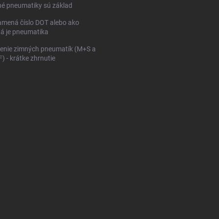
né pneumatiky sú základ
mená číslo DOT alebo ako
ná je pneumatika
enie zimných pneumatík (M+S a
 - krátke zhrnutie
KONFIGURÁTOR PNEUMAT