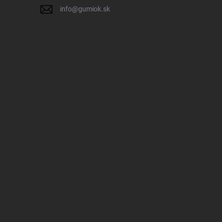
info
@
gumiok.sk
IK