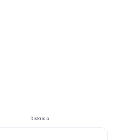
−
+
Pridať do košíka
OPÝTAŤ SA
Diskusia