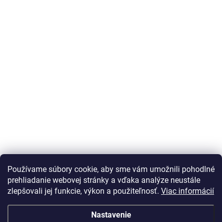
Používame súbory cookie, aby sme vám umožnili pohodlné
prehliadanie webovej stránky a vďaka analýze neustále
zlepšovali jej funkcie, výkon a použiteľnosť.
Viac informácií
Nastavenie
Vážený zákazník Info o DOT pneu nepodávame, vek