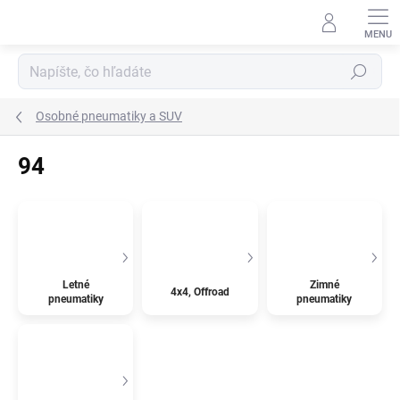
Prejsť
na
obsah
Hľadať
Osobné pneumatiky a SUV
94
Letné
Zimné
4x4, Offroad
pneumatiky
pneumatiky