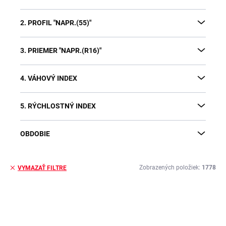
2. PROFIL "NAPR.(55)"
3. PRIEMER "NAPR.(R16)"
4. VÁHOVÝ INDEX
5. RÝCHLOSTNÝ INDEX
OBDOBIE
Zobrazených položiek:
1778
VYMAZAŤ FILTRE
V
ý
p
i