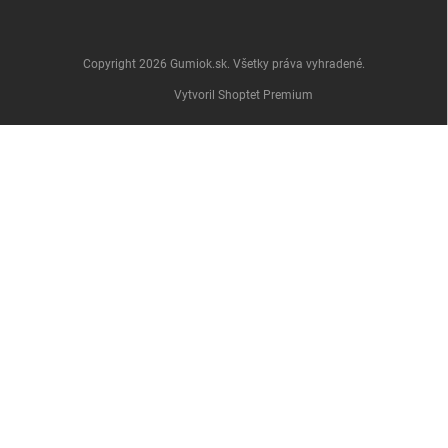
Copyright 2026
Gumiok.sk
. Všetky práva vyhradené.
Vytvoril Shoptet Premium