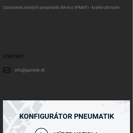
Označenie zimných pneumatík (M+S a 3PMSF) - krátke zhrnutie
KONTAKT
info
@
gumiok.sk
KONFIGURÁTOR PNEUMATIK