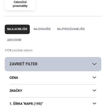
Celoročné
pneumatiky
R
a
NAJLACNEJŠIE
NAJDRAHŠIE
NAJPREDÁVANEJŠIE
d
e
ABECEDNE
n
i
1778
položiek celkom
e
p
ZAVRIEŤ FILTER
r
o
d
CENA
u
k
t
ZNAČKY
o
v
1. ŠÍRKA "NAPR.(195)"