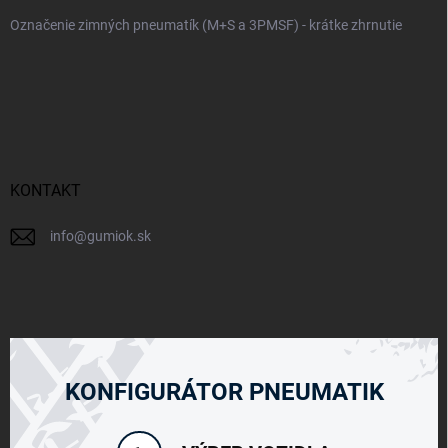
Označenie zimných pneumatík (M+S a 3PMSF) - krátke zhrnutie
KONTAKT
info
@
gumiok.sk
KONFIGURÁTOR PNEUMATIK