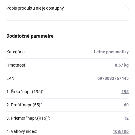
Popis produktu nie je dostupný
Dodatočné parametre
Kategória
:
Letné pneumatiky
Hmotnosť
:
8.67 kg
EAN
:
6973033767445
1. Šírka "napr.(195)"
:
195
2. Profil "napr.(55)"
:
60
3. Priemer "napr.(R16)"
:
12
4. Váhový index
:
108/106