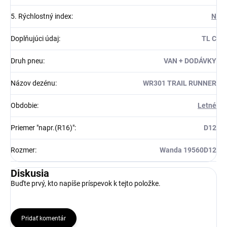
5. Rýchlostný index
:
N
Doplňujúci údaj
:
TL C
Druh pneu
:
VAN + DODÁVKY
Názov dezénu
:
WR301 TRAIL RUNNER
Obdobie
:
Letné
Priemer "napr.(R16)"
:
D12
Rozmer
:
Wanda 19560D12
Diskusia
Buďte prvý, kto napíše príspevok k tejto položke.
Pridať komentár