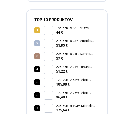
TOP 10 PRODUKTOV
185/65R15 88T, Nexen,
WINGUARD SNOW G3 WH21
44 €
215/55R16 93Y, Matador,
MP47 HECTORRA 3
55,85 €
205/55R16 91H, Kumho,
WINTERCRAFT WP52+
57 €
225/45R17 94V, Fortune,
SNOWFUN FSR901
51,22 €
120/70R17 58W, Mitas,
SPORTFORCE+
105,08 €
190/55R17 75W, Mitas,
SPORTFORCE+
96,40 €
235/60R18 103V, Michelin,
LATITUDE TOUR HP
175,64 €