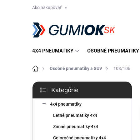
Prejsť
Ako nakupovať
na
obsah
4X4 PNEUMATIKY
OSOBNÉ PNEUMATIKY
Domov
Osobné pneumatiky a SUV
108/106
B
Kategórie
o
Preskočiť
č
kategórie
n
4x4 pneumatiky
ý
Letné pneumatiky 4x4
p
a
Zimné pneumatiky 4x4
n
Celoročné pneumatiky 4x4
e