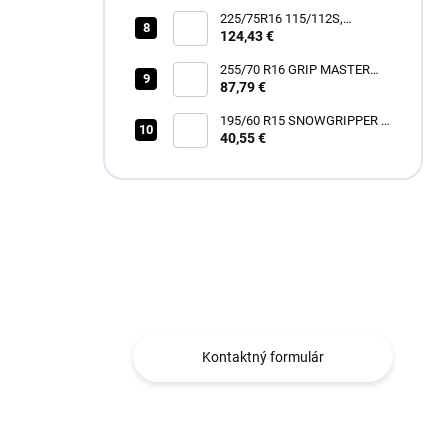
225/75R16 115/112S,
Hankook, RF12 DYNAPRO
124,43 €
AT2 XTREME
255/70 R16 GRIP MASTER
87,79 €
C/S [111] H
195/60 R15 SNOWGRIPPER I
[88] H
40,55 €
Máte otázku?
Obraťte sa na nás.
Kontaktný formulár