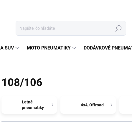
Hľadať
 A SUV
MOTO PNEUMATIKY
DODÁVKOVÉ PNEUMA
108/106
Letné
4x4, Offroad
pneumatiky
R