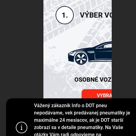
VÝBER VOZIDLA
1.
OSOBNÉ VOZIDLÁ SU
VYBRAŤ
Vážený zákazník Info o DOT pneu
nepodávame, vek predávanej pneumatiky je
maximálne 24 mesiacov, ak je DOT starší
Používame s
zobrazí sa v detaile pneumatiky. Na Vaše
prehliadanie
otázky Vám radi odpovieme na