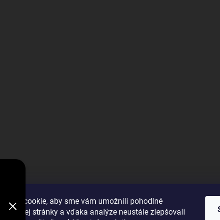
V
DODÁVKY
VYBRAŤ
úbory cookie, aby sme vám umožnili pohodlné
 webovej stránky a vďaka analýze neustále zlepšovali