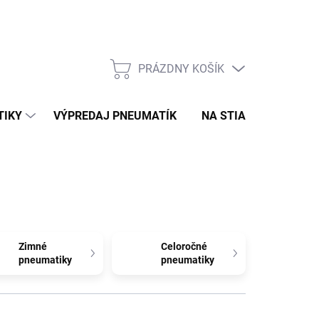
PRÁZDNY KOŠÍK
NÁKUPNÝ
KOŠÍK
TIKY
VÝPREDAJ PNEUMATÍK
NA STIAHNUTIE
N
Zimné
Celoročné
pneumatiky
pneumatiky