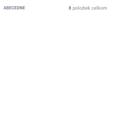
8
položiek celkom
ABECEDNE
6395899
PB-31225030
KLADOM
EXT SKLAD DO 7PRAC DNÍ
(>5 KS)
(>5 KS)
06N,
195/60R12 108/106N,
Kenda, KR101
MASTERTRAIL 3G
64,56 €