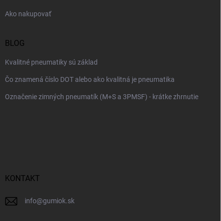
e
Ako nakupovať
BLOG
Kvalitné pneumatiky sú základ
Čo znamená číslo DOT alebo ako kvalitná je pneumatika
Označenie zimných pneumatík (M+S a 3PMSF) - krátke zhrnutie
KONTAKT
info
@
gumiok.sk