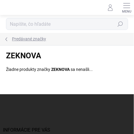
Prejsť
na
obsah
Hľadať
Predávané značky
ZEKNOVA
Žiadne produkty značky
ZEKNOVA
sa nenašli...
Z
á
p
ä
t
i
INFORMÁCIE PRE VÁS