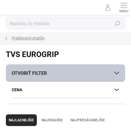
Prejsť
na
obsah
Hľadať
Predávané značky
TVS EUROGRIP
OTVORIŤ FILTER
CENA
R
a
NAJLACNEJŠIE
NAJDRAHŠIE
NAJPREDÁVANEJŠIE
d