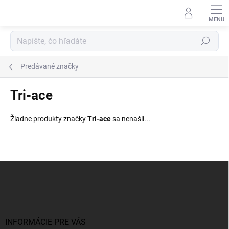
Prejsť
na
obsah
Hľadať
Predávané značky
Tri-ace
Žiadne produkty značky
Tri-ace
sa nenašli...
Z
á
p
ä
t
i
INFORMÁCIE PRE VÁS