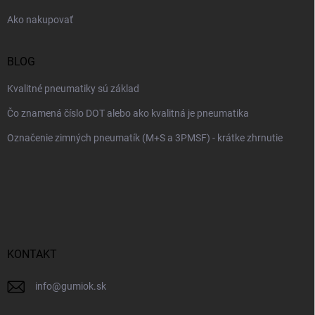
e
Ako nakupovať
BLOG
Kvalitné pneumatiky sú základ
Čo znamená číslo DOT alebo ako kvalitná je pneumatika
Označenie zimných pneumatík (M+S a 3PMSF) - krátke zhrnutie
KONTAKT
info
@
gumiok.sk