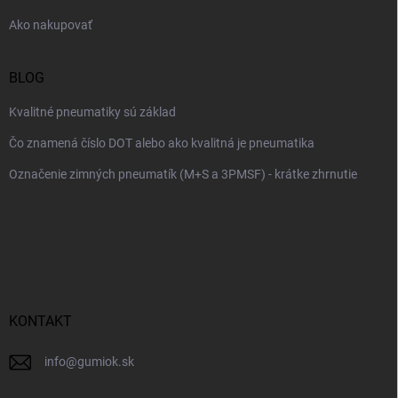
e
Ako nakupovať
BLOG
Kvalitné pneumatiky sú základ
Čo znamená číslo DOT alebo ako kvalitná je pneumatika
Označenie zimných pneumatík (M+S a 3PMSF) - krátke zhrnutie
KONTAKT
info
@
gumiok.sk