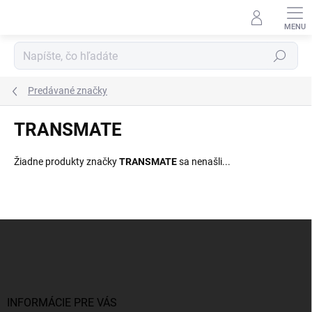
Prejsť
na
obsah
Hľadať
Predávané značky
TRANSMATE
Žiadne produkty značky
TRANSMATE
sa nenašli...
Z
á
p
ä
t
i
INFORMÁCIE PRE VÁS