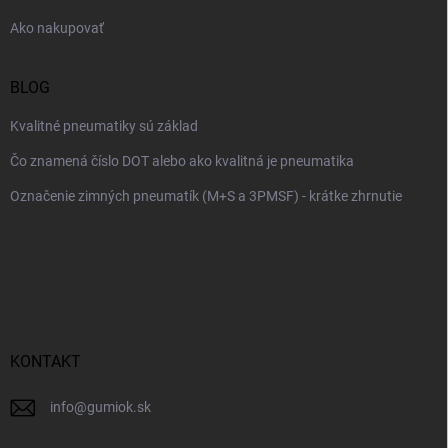
e
Ako nakupovať
BLOG
Kvalitné pneumatiky sú základ
Čo znamená číslo DOT alebo ako kvalitná je pneumatika
Označenie zimných pneumatík (M+S a 3PMSF) - krátke zhrnutie
KONTAKT
info
@
gumiok.sk