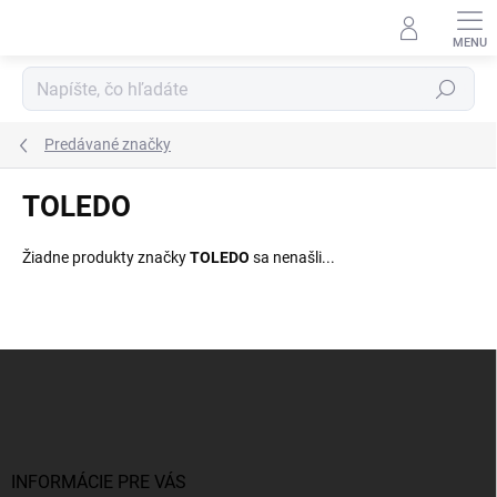
Prejsť
na
obsah
Hľadať
Predávané značky
TOLEDO
Žiadne produkty značky
TOLEDO
sa nenašli...
Z
á
p
ä
t
i
INFORMÁCIE PRE VÁS