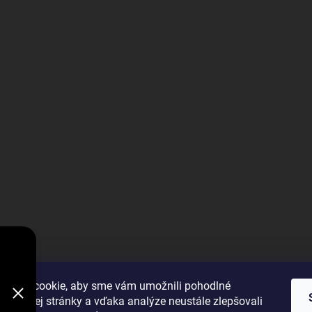
V
DODÁVKY
VYBRAŤ
úbory cookie, aby sme vám umožnili pohodlné
 webovej stránky a vďaka analýze neustále zlepšovali