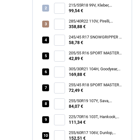
215/55R18 99V, Kleber,
DYNAXER HP5 SUV
99,54 €
285/40R22 110V, Pirelli,
SCORPION ZERO ALL
358,88 €
SEASON
245/45 R17 SNOWGRIPPER I
58,78 €
[99] V XL FR
205/55 R16 SPORT MASTER
[91] V
42,89 €
305/30R21 104H, Goodyear,
EAGLE TOURING
169,88 €
255/45 R18 SPORT MASTER
72,49 €
[103] Y XL FR
255/50R19 107Y, Sava,
INTENSA SUV 2
84,07 €
225/70R16 103T, Hankook,
RF11 DYNAPRO AT2
111,34 €
255/60R17 106V, Dunlop,
SPORT RESPONSE
152,51 €