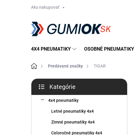
Prejsť
Ako nakupovať
na
obsah
4X4 PNEUMATIKY
OSOBNÉ PNEUMATIKY
Domov
Predávané značky
TIGAR
B
Kategórie
o
Preskočiť
č
kategórie
n
4x4 pneumatiky
ý
Letné pneumatiky 4x4
p
a
Zimné pneumatiky 4x4
n
Celoročné pneumatiky 4x4
e