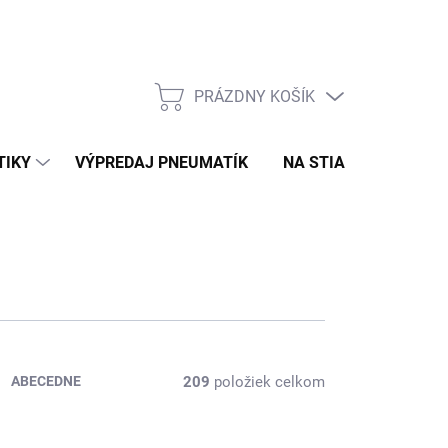
PRÁZDNY KOŠÍK
NÁKUPNÝ
KOŠÍK
TIKY
VÝPREDAJ PNEUMATÍK
NA STIAHNUTIE
N
209
položiek celkom
ABECEDNE