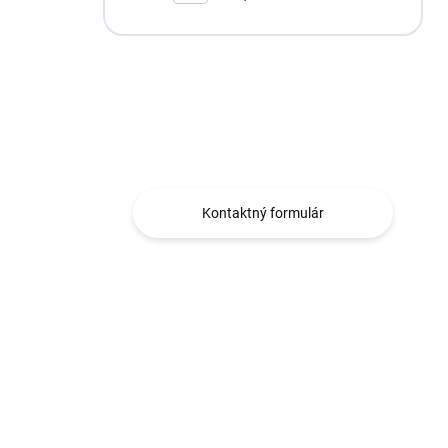
Máte otázku?
Obraťte sa na nás.
Kontaktný formulár