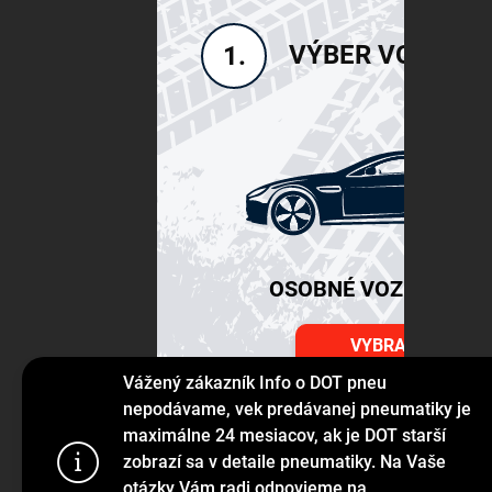
VÝBER VOZIDLA
1.
OSOBNÉ VOZIDLÁ SU
VYBRAŤ
Vážený zákazník Info o DOT pneu
nepodávame, vek predávanej pneumatiky je
maximálne 24 mesiacov, ak je DOT starší
Používame s
zobrazí sa v detaile pneumatiky. Na Vaše
prehliadanie
otázky Vám radi odpovieme na