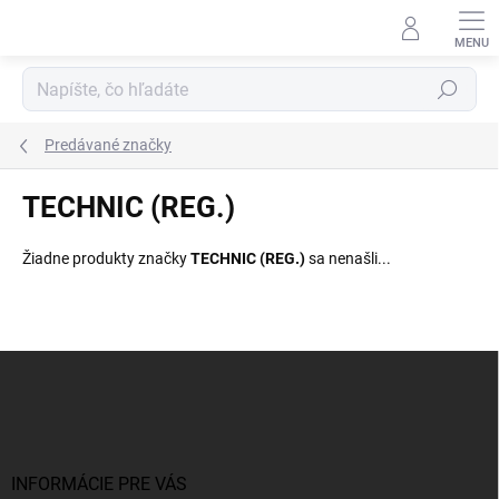
Prejsť
na
obsah
Hľadať
Predávané značky
TECHNIC (REG.)
Žiadne produkty značky
TECHNIC (REG.)
sa nenašli...
Z
á
p
ä
t
i
INFORMÁCIE PRE VÁS