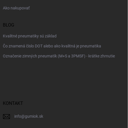
e
Ako nakupovať
BLOG
Kvalitné pneumatiky sú základ
Čo znamená číslo DOT alebo ako kvalitná je pneumatika
Označenie zimných pneumatík (M+S a 3PMSF) - krátke zhrnutie
KONTAKT
info
@
gumiok.sk