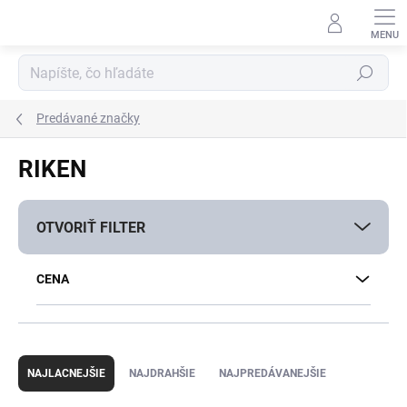
Prejsť
na
obsah
Hľadať
Predávané značky
RIKEN
OTVORIŤ FILTER
CENA
R
a
NAJLACNEJŠIE
NAJDRAHŠIE
NAJPREDÁVANEJŠIE
d