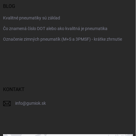
u
BLOG
Kvalitné pneumatiky sú základ
Čo znamená číslo DOT alebo ako kvalitná je pneumatika
Označenie zimných pneumatík (M+S a 3PMSF) - krátke zhrnutie
KONTAKT
info
@
gumiok.sk