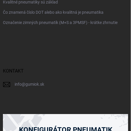
Kvalitné pneumatiky sú základ
Čo znamená číslo DOT alebo ako kvalitná je pneumatika
Označenie zimných pneumatík (M+S a 3PMSF) - krátke zhrnutie
KONTAKT
info
@
gumiok.sk
KONFIGURÁTOR PNEUMATIK