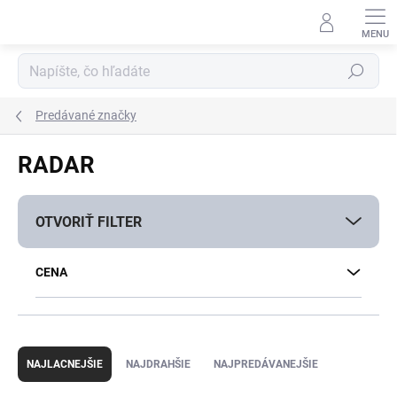
Prejsť
na
obsah
Hľadať
Predávané značky
RADAR
OTVORIŤ FILTER
CENA
R
a
NAJLACNEJŠIE
NAJDRAHŠIE
NAJPREDÁVANEJŠIE
d