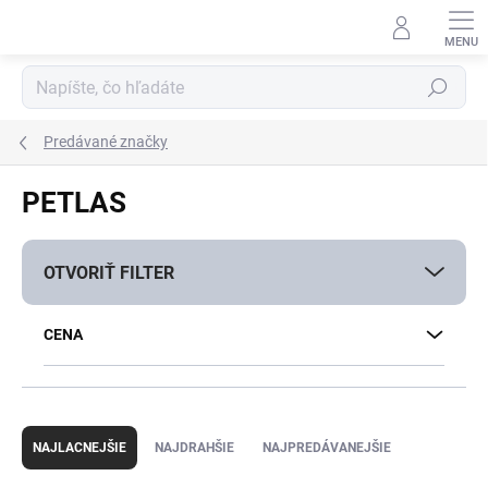
Prejsť
na
obsah
Hľadať
Predávané značky
PETLAS
OTVORIŤ FILTER
CENA
R
a
NAJLACNEJŠIE
NAJDRAHŠIE
NAJPREDÁVANEJŠIE
d