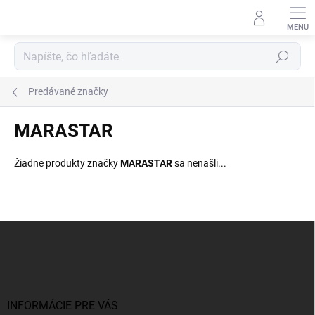
Prejsť
na
obsah
Hľadať
Predávané značky
MARASTAR
Žiadne produkty značky
MARASTAR
sa nenašli...
Z
á
p
ä
t
i
INFORMÁCIE PRE VÁS