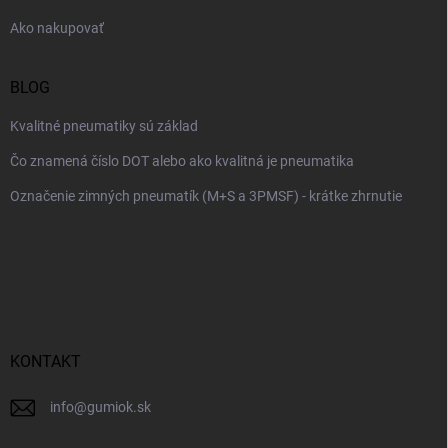
e
Ako nakupovať
BLOG
Kvalitné pneumatiky sú základ
Čo znamená číslo DOT alebo ako kvalitná je pneumatika
Označenie zimných pneumatík (M+S a 3PMSF) - krátke zhrnutie
KONTAKT
info
@
gumiok.sk