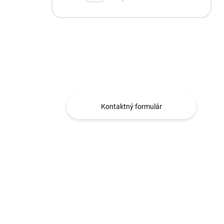
Máte otázku?
Obraťte sa na nás.
Kontaktný formulár