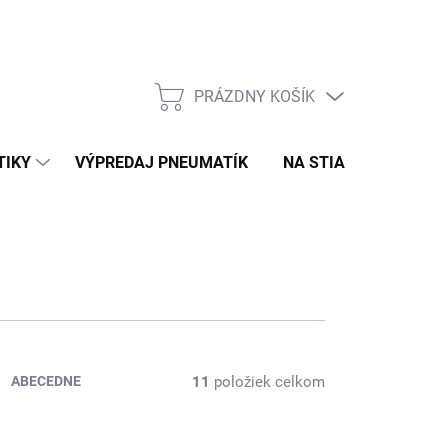
PRÁZDNY KOŠÍK
NÁKUPNÝ
KOŠÍK
TIKY
VÝPREDAJ PNEUMATÍK
NA STIAHNUTIE
N
11
položiek celkom
ABECEDNE