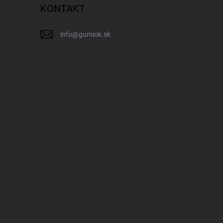
KONTAKT
info
@
gumiok.sk
IK