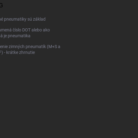
G
p
i
s
né pneumatiky sú základ
u
mená číslo DOT alebo ako
ná je pneumatika
enie zimných pneumatík (M+S a
 - krátke zhrnutie
KONFIGURÁTOR PNEUMAT