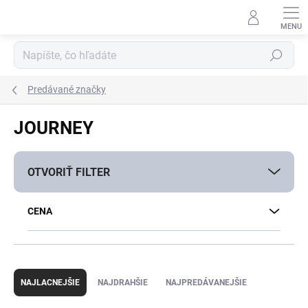
Prejsť
na
obsah
Hľadať
Predávané značky
JOURNEY
OTVORIŤ FILTER
CENA
R
a
NAJLACNEJŠIE
NAJDRAHŠIE
NAJPREDÁVANEJŠIE
d