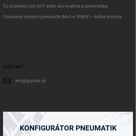
Čo znamená číslo DOT alebo ako kvalitná je pneumatika
Označenie zimných pneumatík (M+S a 3PMSF) - krátke zhrnutie
KONTAKT
info
@
gumiok.sk
KONFIGURÁTOR PNEUMATIK