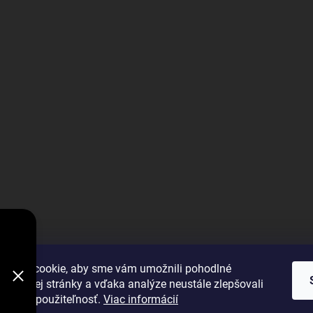
V
DODÁVKY
VYBRAŤ
úbory cookie, aby sme vám umožnili pohodlné
 webovej stránky a vďaka analýze neustále zlepšovali
 výkon a použiteľnosť.
Viac informácií