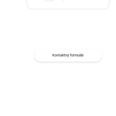
Máte otázku?
Obraťte sa na nás.
Kontaktný formulár