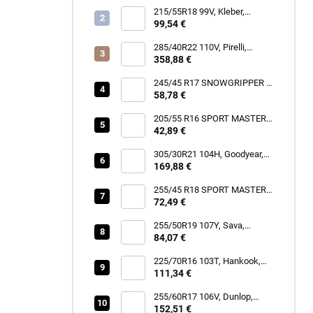
215/55R18 99V, Kleber,
DYNAXER HP5 SUV
99,54 €
285/40R22 110V, Pirelli,
SCORPION ZERO ALL
358,88 €
SEASON
245/45 R17 SNOWGRIPPER I
58,78 €
[99] V XL FR
205/55 R16 SPORT MASTER
[91] V
42,89 €
305/30R21 104H, Goodyear,
EAGLE TOURING
169,88 €
255/45 R18 SPORT MASTER
72,49 €
[103] Y XL FR
255/50R19 107Y, Sava,
INTENSA SUV 2
84,07 €
225/70R16 103T, Hankook,
RF11 DYNAPRO AT2
111,34 €
255/60R17 106V, Dunlop,
SPORT RESPONSE
152,51 €