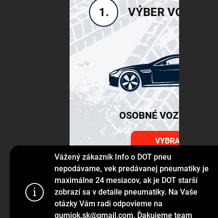
VÝBER VOZIDLA
1.
OSOBNÉ VOZIDLÁ SU
VYBRAŤ
Vážený zákazník Info o DOT pneu
nepodávame, vek predávanej pneumatiky je
maximálne 24 mesiacov, ak je DOT starší
Používame s
zobrazí sa v detaile pneumatiky. Na Vaše
prehliadanie
otázky Vám radi odpovieme na
jej funkcie,
gumiok.sk@gmail.com. Ďakujeme team