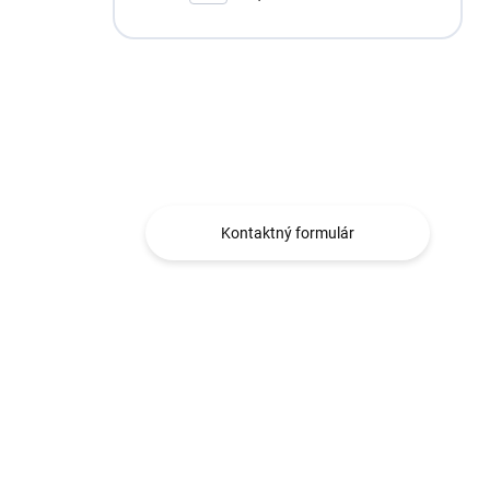
Máte otázku?
Obraťte sa na nás.
Kontaktný formulár