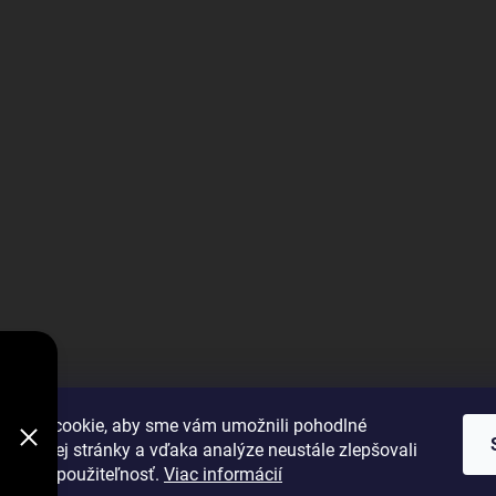
V
DODÁVKY
VYBRAŤ
úbory cookie, aby sme vám umožnili pohodlné
 webovej stránky a vďaka analýze neustále zlepšovali
 výkon a použiteľnosť.
Viac informácií