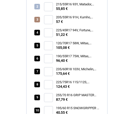
215/55R16 93Y, Matador,
MP47 HECTORRA 3
55,85 €
205/55R16 91H, Kumho,
WINTERCRAFT WP52+
57 €
225/45R17 94V, Fortune,
SNOWFUN FSR901
51,22 €
120/70R17 58W, Mitas,
SPORTFORCE+
105,08 €
190/55R17 75W, Mitas,
SPORTFORCE+
96,40 €
235/60R18 103V, Michelin,
LATITUDE TOUR HP
175,64 €
225/75R16 115/112S,
Hankook, RF12 DYNAPRO
124,43 €
AT2 XTREME
255/70 R16 GRIP MASTER
87,79 €
C/S [111] H
195/60 R15 SNOWGRIPPER I
[88] H
40,55 €