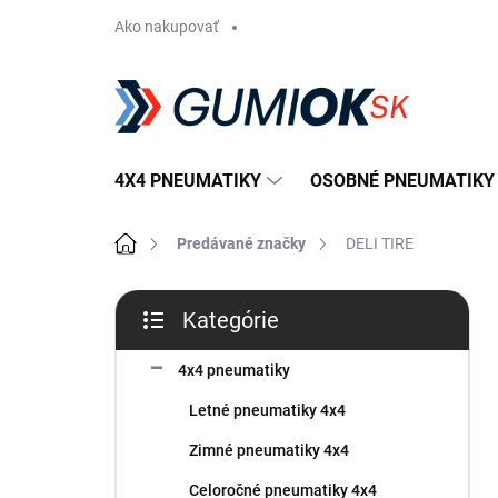
Prejsť
Ako nakupovať
na
obsah
4X4 PNEUMATIKY
OSOBNÉ PNEUMATIKY
Domov
Predávané značky
DELI TIRE
B
Kategórie
o
Preskočiť
č
kategórie
n
4x4 pneumatiky
ý
Letné pneumatiky 4x4
p
a
Zimné pneumatiky 4x4
n
Celoročné pneumatiky 4x4
e