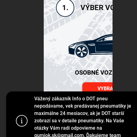
VÝBER VOZIDLA
1.
OSOBNÉ VOZIDLÁ SU
VYBRAŤ
Vážený zákazník Info o DOT pneu
nepodávame, vek predávanej pneumatiky je
maximálne 24 mesiacov, ak je DOT starší
Používame s
zobrazí sa v detaile pneumatiky. Na Vaše
prehliadanie
otázky Vám radi odpovieme na
jej funkcie,
gumiok.sk@gmail.com. Ďakujeme team