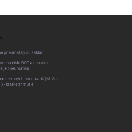
G
né pneumatiky sú základ
mená číslo DOT alebo ako
ná je pneumatika
enie zimných pneumatík (M+S a
 - krátke zhrnutie
KONFIGURÁTOR PNEUMAT