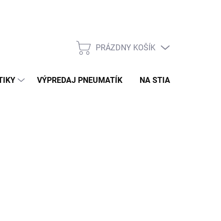
PRÁZDNY KOŠÍK
NÁKUPNÝ
KOŠÍK
TIKY
VÝPREDAJ PNEUMATÍK
NA STIAHNUTIE
N