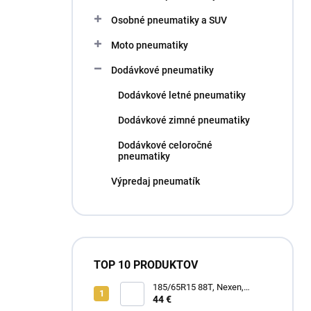
l
Osobné pneumatiky a SUV
Moto pneumatiky
Dodávkové pneumatiky
Dodávkové letné pneumatiky
Dodávkové zimné pneumatiky
Dodávkové celoročné
pneumatiky
Výpredaj pneumatík
TOP 10 PRODUKTOV
185/65R15 88T, Nexen,
WINGUARD SNOW G3 WH21
44 €