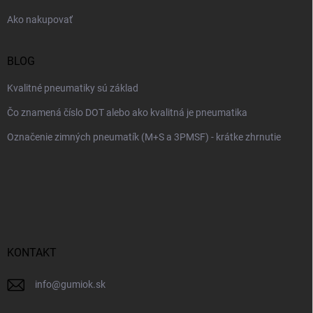
e
Ako nakupovať
BLOG
Kvalitné pneumatiky sú základ
Čo znamená číslo DOT alebo ako kvalitná je pneumatika
Označenie zimných pneumatík (M+S a 3PMSF) - krátke zhrnutie
KONTAKT
info
@
gumiok.sk