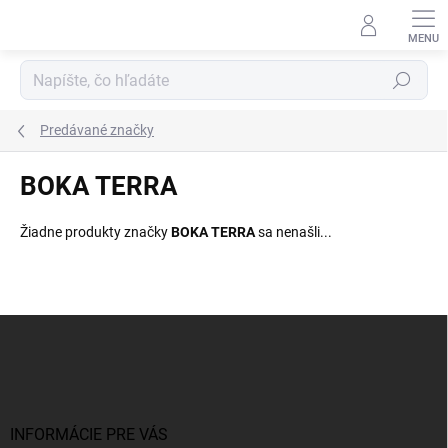
Prejsť
na
obsah
Hľadať
Predávané značky
BOKA TERRA
Žiadne produkty značky
BOKA TERRA
sa nenašli...
Z
á
p
ä
t
i
INFORMÁCIE PRE VÁS