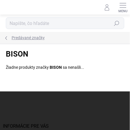
Prejsť
na
obsah
Hľadať
Predávané značky
BISON
Žiadne produkty značky
BISON
sa nenašli...
Z
á
p
ä
t
i
INFORMÁCIE PRE VÁS