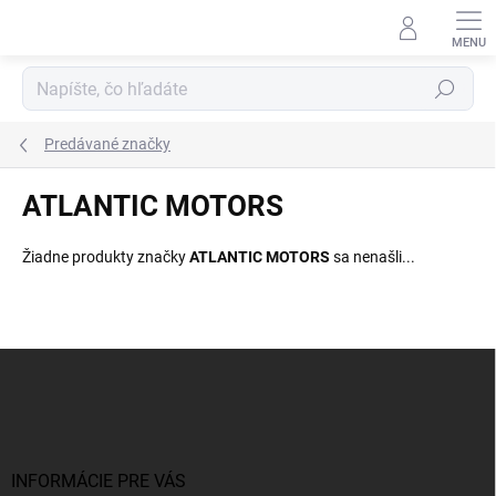
Prejsť
na
obsah
Hľadať
Predávané značky
ATLANTIC MOTORS
Žiadne produkty značky
ATLANTIC MOTORS
sa nenašli...
Z
á
p
ä
t
i
INFORMÁCIE PRE VÁS