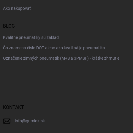
e
Ako nakupovať
BLOG
Kvalitné pneumatiky sú základ
Čo znamená číslo DOT alebo ako kvalitná je pneumatika
Označenie zimných pneumatík (M+S a 3PMSF) - krátke zhrnutie
KONTAKT
info
@
gumiok.sk