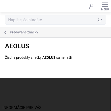
Prejsť
na
obsah
Hľadať
Predávané značky
AEOLUS
Žiadne produkty značky
AEOLUS
sa nenašli...
Z
á
p
ä
t
i
INFORMÁCIE PRE VÁS