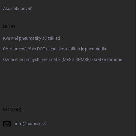
e
Ako nakupovať
BLOG
Kvalitné pneumatiky sú základ
Čo znamená číslo DOT alebo ako kvalitná je pneumatika
Označenie zimných pneumatík (M+S a 3PMSF) - krátke zhrnutie
KONTAKT
info
@
gumiok.sk