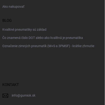
e
Ako nakupovať
BLOG
Kvalitné pneumatiky sú základ
Čo znamená číslo DOT alebo ako kvalitná je pneumatika
Označenie zimných pneumatík (M+S a 3PMSF) - krátke zhrnutie
KONTAKT
info
@
gumiok.sk