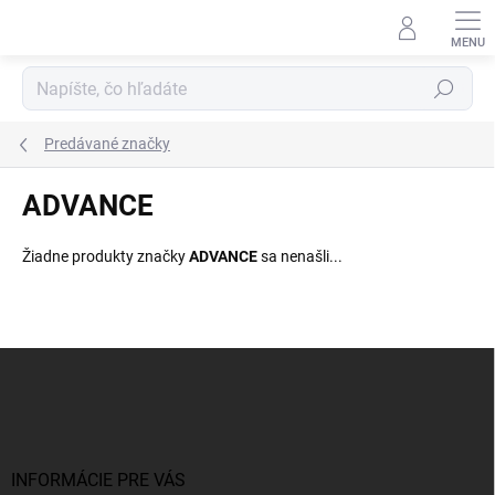
Prejsť
na
obsah
Hľadať
Predávané značky
ADVANCE
Žiadne produkty značky
ADVANCE
sa nenašli...
Z
á
p
ä
t
i
INFORMÁCIE PRE VÁS