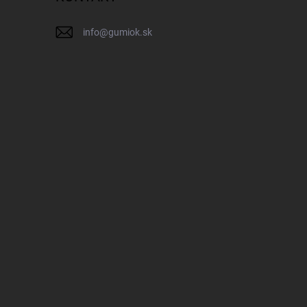
info
@
gumiok.sk
IK