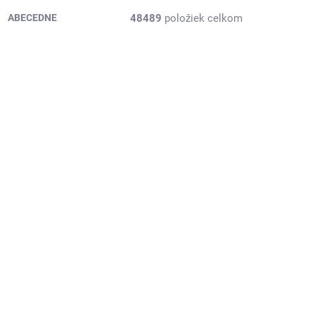
48489
položiek celkom
ABECEDNE
8223089
PB-3EAR487F
2 DNI
2 DNI
(1 KS)
(1 KS)
ivo,
165/60R14 75H, Arivo,
PREMIO ARZERO
22,88 €