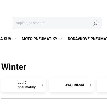
Hľadať
 A SUV
MOTO PNEUMATIKY
DODÁVKOVÉ PNEUMA
Winter
Letné
4x4, Offroad
pneumatiky
R