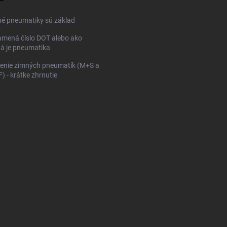
né pneumatiky sú základ
mená číslo DOT alebo ako
ná je pneumatika
enie zimných pneumatík (M+S a
 - krátke zhrnutie
KONFIGURÁTOR PNEUMAT