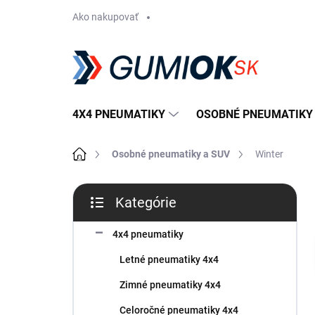
Prejsť
Ako nakupovať
na
obsah
4X4 PNEUMATIKY
OSOBNÉ PNEUMATIKY
Domov
Osobné pneumatiky a SUV
Winter
B
Kategórie
o
Preskočiť
č
kategórie
n
4x4 pneumatiky
ý
Letné pneumatiky 4x4
p
a
Zimné pneumatiky 4x4
n
Celoročné pneumatiky 4x4
e