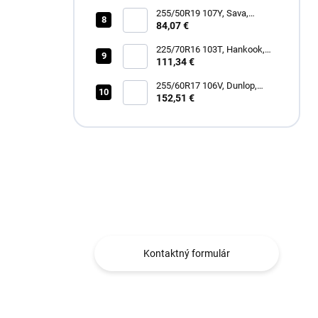
255/50R19 107Y, Sava,
INTENSA SUV 2
84,07 €
225/70R16 103T, Hankook,
RF11 DYNAPRO AT2
111,34 €
255/60R17 106V, Dunlop,
SPORT RESPONSE
152,51 €
Máte otázku?
Obraťte sa na nás.
Kontaktný formulár