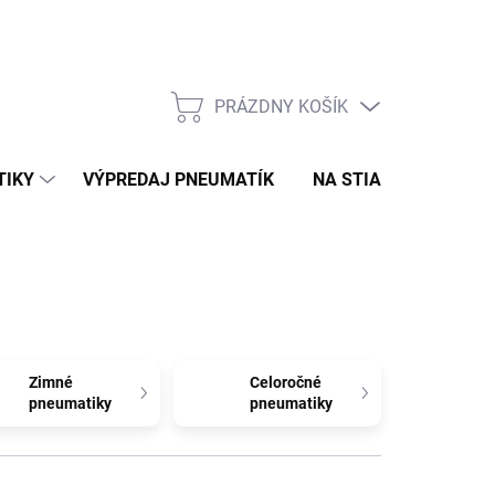
PRÁZDNY KOŠÍK
NÁKUPNÝ
KOŠÍK
TIKY
VÝPREDAJ PNEUMATÍK
NA STIAHNUTIE
N
Zimné
Celoročné
pneumatiky
pneumatiky