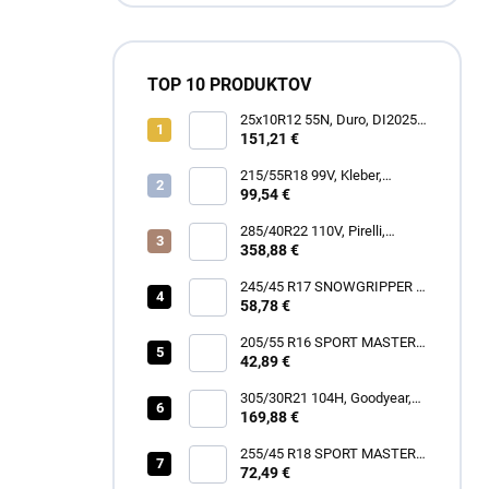
TOP 10 PRODUKTOV
25x10R12 55N, Duro, DI2025
POWER GRIP
151,21 €
215/55R18 99V, Kleber,
DYNAXER HP5 SUV
99,54 €
285/40R22 110V, Pirelli,
SCORPION ZERO ALL
358,88 €
SEASON
245/45 R17 SNOWGRIPPER I
58,78 €
[99] V XL FR
205/55 R16 SPORT MASTER
[91] V
42,89 €
305/30R21 104H, Goodyear,
EAGLE TOURING
169,88 €
255/45 R18 SPORT MASTER
72,49 €
[103] Y XL FR