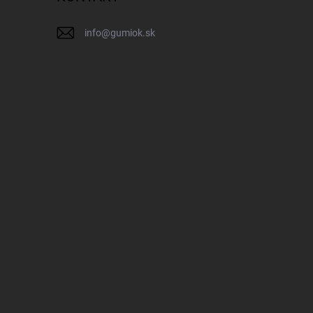
info
@
gumiok.sk
IK