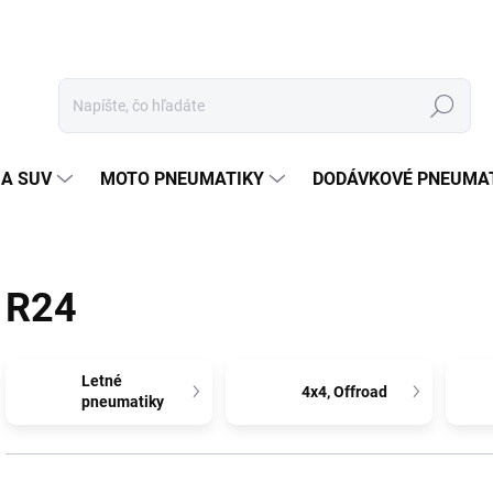
Hľadať
 A SUV
MOTO PNEUMATIKY
DODÁVKOVÉ PNEUMA
R24
Letné
4x4, Offroad
pneumatiky
R