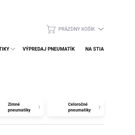
PRÁZDNY KOŠÍK
NÁKUPNÝ
KOŠÍK
TIKY
VÝPREDAJ PNEUMATÍK
NA STIAHNUTIE
N
Zimné
Celoročné
pneumatiky
pneumatiky