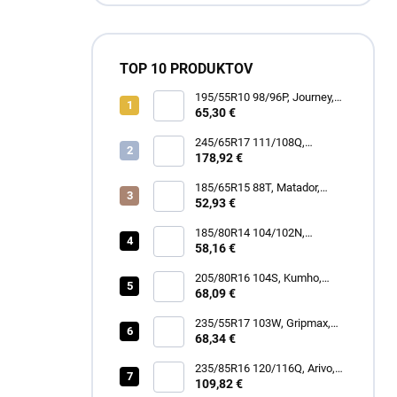
TOP 10 PRODUKTOV
195/55R10 98/96P, Journey,
WR301 TRAIL RUNNER
65,30 €
245/65R17 111/108Q,
BFGoodrich, MUD TERRAIN
178,92 €
T/A KM3
185/65R15 88T, Matador,
MP62 ALL WEATHER EVO
52,93 €
185/80R14 104/102N,
Security, TR-603 TRAILER
58,16 €
205/80R16 104S, Kumho,
ROAD VENTURE AT61
68,09 €
235/55R17 103W, Gripmax,
STATURE H/T
68,34 €
235/85R16 120/116Q, Arivo,
TERRAMAX ARV A/T
109,82 €