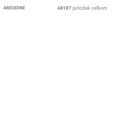
48187
položiek celkom
ABECEDNE
8223089
PB-3EAR487F
2 DNI
2 DNI
(1 KS)
(1 KS)
ivo,
165/60R14 75H, Arivo,
PREMIO ARZERO
22,88 €