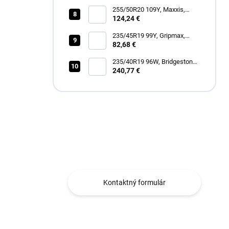
255/50R20 109Y, Maxxis,
VICTRA SPORT 6 VS6 SUV
124,24 €
235/45R19 99Y, Gripmax,
STATURE H/T
82,68 €
235/40R19 96W, Bridgestone,
DUELER ALL TERRAIN A/T
240,77 €
002
Máte otázku?
Obraťte sa na nás.
Kontaktný formulár