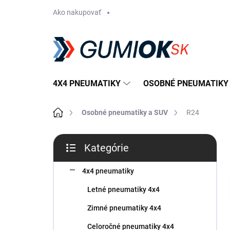
Prejsť
Ako nakupovať
na
obsah
4X4 PNEUMATIKY
OSOBNÉ PNEUMATIKY
Domov
Osobné pneumatiky a SUV
R24
B
Kategórie
o
Preskočiť
č
kategórie
n
4x4 pneumatiky
ý
Letné pneumatiky 4x4
p
a
Zimné pneumatiky 4x4
n
Celoročné pneumatiky 4x4
e