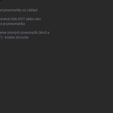
né pneumatiky sú základ
mená číslo DOT alebo ako
ná je pneumatika
enie zimných pneumatík (M+S a
 - krátke zhrnutie
KONFIGURÁTOR PNEUMAT