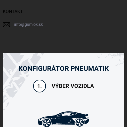
KONTAKT
info
@
gumiok.sk
KONFIGURÁTOR PNEUMATIK
VÝBER VOZIDLA
1.