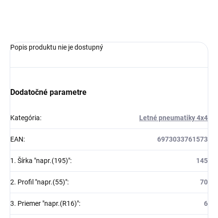
OPÝTAŤ SA
Popis produktu nie je dostupný
Dodatočné parametre
Kategória
:
Letné pneumatiky 4x4
EAN
:
6973033761573
1. Šírka "napr.(195)"
:
145
2. Profil "napr.(55)"
:
70
3. Priemer "napr.(R16)"
:
6