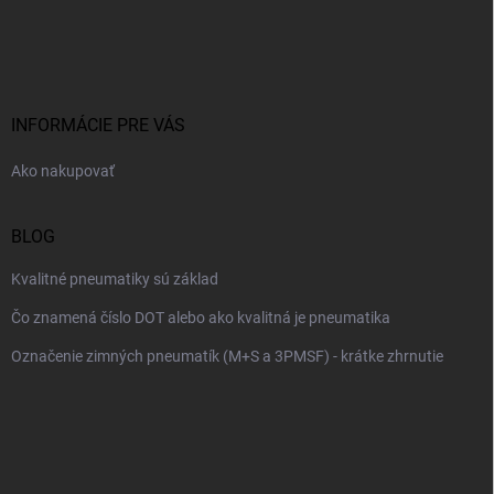
Z
á
p
ä
t
i
INFORMÁCIE PRE VÁS
e
Ako nakupovať
BLOG
Kvalitné pneumatiky sú základ
Čo znamená číslo DOT alebo ako kvalitná je pneumatika
Označenie zimných pneumatík (M+S a 3PMSF) - krátke zhrnutie