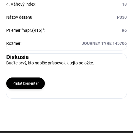
4. Váhový index
:
18
Názov dezénu
:
P330
Priemer "napr.(R16)"
:
R6
Rozmer
:
JOURNEY TYRE 145706
Diskusia
Buďte prvý, kto napíše príspevok k tejto položke.
Pridať komentár