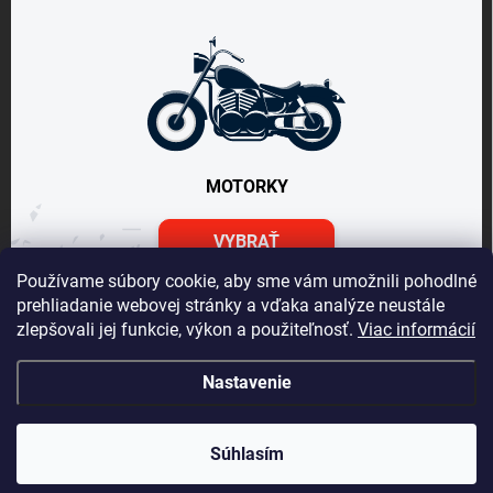
MOTORKY
VYBRAŤ
Používame súbory cookie, aby sme vám umožnili pohodlné
prehliadanie webovej stránky a vďaka analýze neustále
zlepšovali jej funkcie, výkon a použiteľnosť.
Viac informácií
Nastavenie
Vážený zákazník Info o DOT pneu nepodávame, vek
predávanej pneumatiky je maximálne 24 mesiacov, ak je
DOT starší zobrazí sa v detaile pneumatiky. Na Vaše
Copyright 2026
Gumiok.sk
. Všetky práva vyhradené.
otázky Vám radi odpovieme na gumiok.sk@gmail.com.
Súhlasím
Ďakujeme team GUMIOK
Vytvoril Shoptet Premium