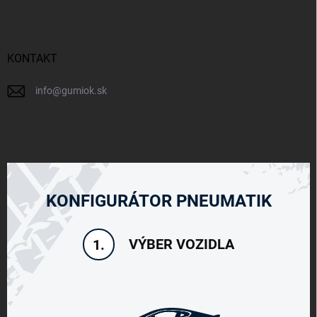
KONTAKT
info
@
gumiok.sk
KONFIGURÁTOR PNEUMATIK
VÝBER VOZIDLA
1.