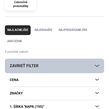
Celoročné
pneumatiky
R
a
NAJLACNEJŠIE
NAJDRAHŠIE
NAJPREDÁVANEJŠIE
d
e
ABECEDNE
n
i
1
položiek celkom
e
p
ZAVRIEŤ FILTER
r
o
d
CENA
u
k
t
ZNAČKY
o
v
1. ŠÍRKA "NAPR.(195)"