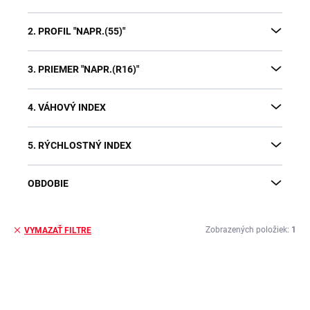
2. PROFIL "NAPR.(55)"
3. PRIEMER "NAPR.(R16)"
4. VÁHOVÝ INDEX
5. RÝCHLOSTNÝ INDEX
OBDOBIE
Zobrazených položiek:
1
VYMAZAŤ FILTRE
V
ý
p
i