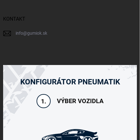
KONTAKT
info
@
gumiok.sk
KONFIGURÁTOR PNEUMATIK
VÝBER VOZIDLA
1.