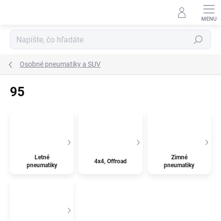
Prejsť
na
obsah
Hľadať
Osobné pneumatiky a SUV
95
Letné
Zimné
4x4, Offroad
pneumatiky
pneumatiky