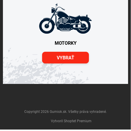
MOTORKY
VYBRAŤ
Copyright 2026
Gumiok.sk
. Všetky práva vyhradené.
Vytvoril Shoptet Premium