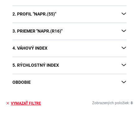
2. PROFIL "NAPR.(55)"
3. PRIEMER "NAPR.(R16)"
4. VÁHOVÝ INDEX
5. RÝCHLOSTNÝ INDEX
OBDOBIE
Zobrazených položiek:
8
VYMAZAŤ FILTRE
V
ý
p
i