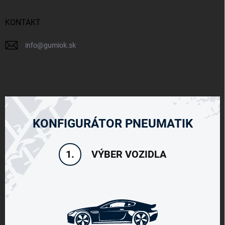
KONTAKT
info
@
gumiok.sk
KONFIGURÁTOR PNEUMATIK
VÝBER VOZIDLA
1.