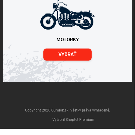
MOTORKY
VYBRAŤ
Copyright 2026
Gumiok.sk
. Všetky práva vyhradené.
Vytvoril Shoptet Premium