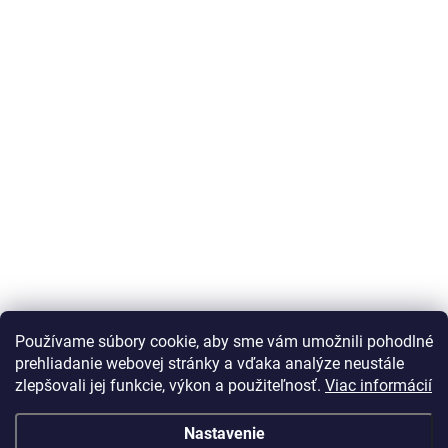
Používame súbory cookie, aby sme vám umožnili pohodlné
prehliadanie webovej stránky a vďaka analýze neustále
zlepšovali jej funkcie, výkon a použiteľnosť.
Viac informácií
Nastavenie
Vážený zákazník Info o DOT pneu nepodávame, vek