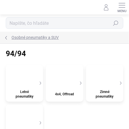
Prejsť
na
obsah
Hľadať
Osobné pneumatiky a SUV
94/94
Letné
Zimné
4x4, Offroad
pneumatiky
pneumatiky