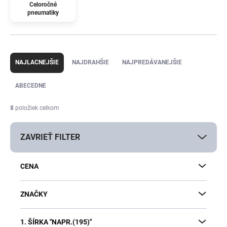
Celoročné
pneumatiky
R
a
NAJLACNEJŠIE
NAJDRAHŠIE
NAJPREDÁVANEJŠIE
d
e
ABECEDNE
n
i
8
položiek celkom
e
p
ZAVRIEŤ FILTER
r
o
d
CENA
u
k
t
ZNAČKY
o
v
1. ŠÍRKA "NAPR.(195)"