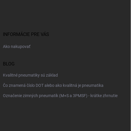
Z
a
á
c
p
i
e
ä
p
t
r
i
INFORMÁCIE PRE VÁS
v
e
k
Ako nakupovať
y
v
ý
BLOG
p
i
Kvalitné pneumatiky sú základ
s
u
Čo znamená číslo DOT alebo ako kvalitná je pneumatika
Označenie zimných pneumatík (M+S a 3PMSF) - krátke zhrnutie