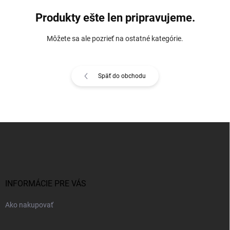
Produkty ešte len pripravujeme.
Môžete sa ale pozrieť na ostatné kategórie.
Späť do obchodu
Z
á
p
ä
t
i
INFORMÁCIE PRE VÁS
e
Ako nakupovať