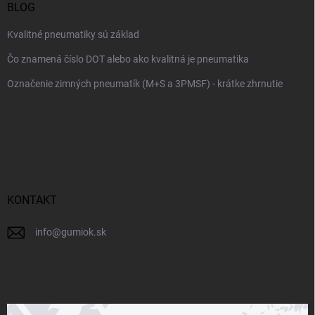
BLOG
Kvalitné pneumatiky sú základ
Čo znamená číslo DOT alebo ako kvalitná je pneumatika
Označenie zimných pneumatík (M+S a 3PMSF) - krátke zhrnutie
KONTAKT
info
@
gumiok.sk