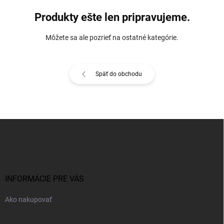
Produkty ešte len pripravujeme.
Môžete sa ale pozrieť na ostatné kategórie.
Späť do obchodu
Z
á
p
ä
t
i
INFORMÁCIE PRE VÁS
e
Ako nakupovať