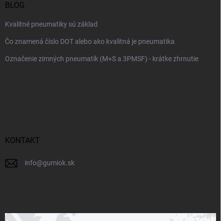
BLOG
Kvalitné pneumatiky sú základ
Čo znamená číslo DOT alebo ako kvalitná je pneumatika
Označenie zimných pneumatík (M+S a 3PMSF) - krátke zhrnutie
KONTAKT
info
@
gumiok.sk