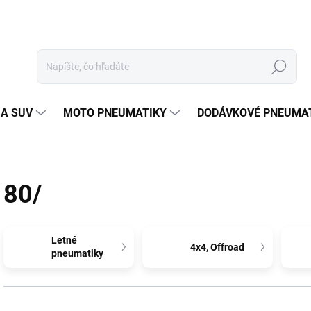
Hľadať
 A SUV
MOTO PNEUMATIKY
DODÁVKOVÉ PNEUMA
80/
Letné
4x4, Offroad
pneumatiky
R