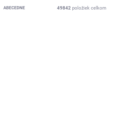
49842
položiek celkom
ABECEDNE
8223089
PB-3EAR487F
2 DNI
2 DNI
(1 KS)
(1 KS)
ivo,
165/60R14 75H, Arivo,
PREMIO ARZERO
22,88 €