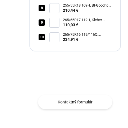
255/55R18 109H, BFGoodrich,
TRAIL-TERRAIN T/A
210,44 €
265/65R17 112H, Kleber,
DYNAXER HP5 SUV
110,03 €
265/75R16 119/116Q,
Goodyear, WRANGLER
234,91 €
DURATRAC RT
Máte otázku?
Obraťte sa na nás.
Kontaktný formulár