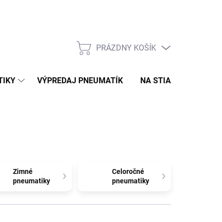
PRÁZDNY KOŠÍK
NÁKUPNÝ
KOŠÍK
TIKY
VÝPREDAJ PNEUMATÍK
NA STIAHNUTIE
N
Zimné
Celoročné
pneumatiky
pneumatiky