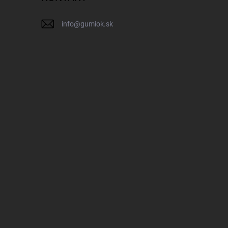
info
@
gumiok.sk
IK