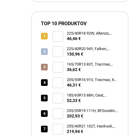
TOP 10 PRODUKTOV
225/40R18 92W, Altenzo,
SPORTS COMFORTER
46,46 €
225/40R20 94Y, Falken,
AZENIS FK520
150,96 €
165/70R13 83T, Tracmax,
TRAC SAVER A/S
36,62 €
205/55R16 91V, Tracmax, X
PRIVILO S-130
46,31 €
185/65R15 88H, Ceat,
ECODRIVE
52,33 €
255/55R19 111H, BFGoodrich,
TRAIL-TERRAIN T/A
202,93 €
255/40R21 102T, Hankook,
IK01A iON EVO SUV
219,94 €