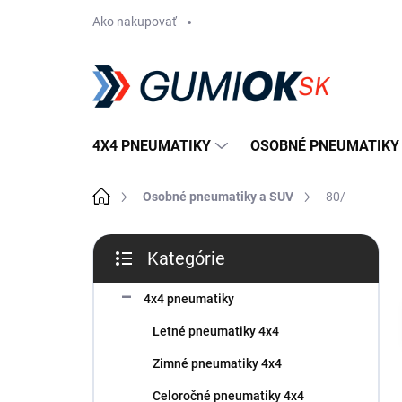
Prejsť
Ako nakupovať
na
obsah
4X4 PNEUMATIKY
OSOBNÉ PNEUMATIKY
Domov
Osobné pneumatiky a SUV
80/
B
Kategórie
o
Preskočiť
č
kategórie
n
4x4 pneumatiky
ý
Letné pneumatiky 4x4
p
a
Zimné pneumatiky 4x4
n
Celoročné pneumatiky 4x4
e