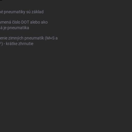
né pneumatiky sú základ
mená číslo DOT alebo ako
ná je pneumatika
enie zimných pneumatík (M+S a
 - krátke zhrnutie
KONFIGURÁTOR PNEUMAT